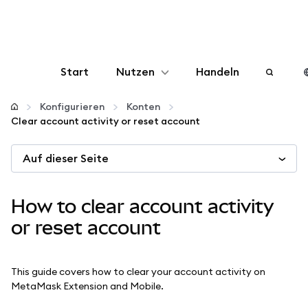
Start
Nutzen
Handeln
Konfigurieren
Konfigurieren
Konten
Clear account activity or reset account
Krypto verwalten
Auf dieser Seite
Mehr web3
How to clear account activity
Bleiben Sie sicher
or reset account
This guide covers how to clear your account activity on
MetaMask Extension and Mobile.