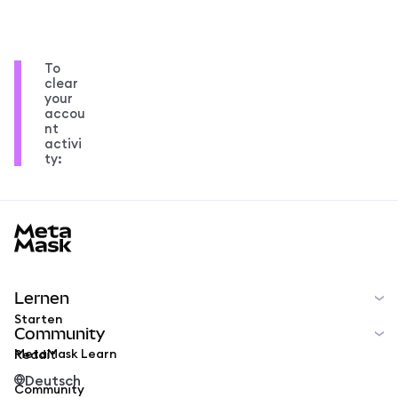
To
clear
your
accou
nt
activi
ty:
MetaMask docs footer
Lernen
Starten
Community
MetaMask Learn
Reddit
Deutsch
Community