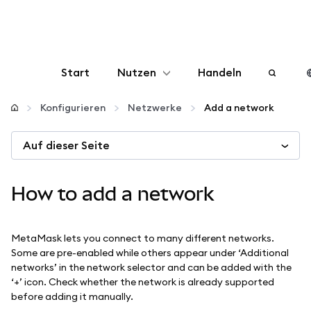
Start
Nutzen
Handeln
Konfigurieren
Konfigurieren
Netzwerke
Add a network
Auf dieser Seite
Krypto verwalten
Mehr web3
How to add a network
Bleiben Sie sicher
MetaMask lets you connect to many different networks.
Some are pre-enabled while others appear under ‘Additional
networks’ in the network selector and can be added with the
‘+’ icon. Check whether the network is already supported
before adding it manually.