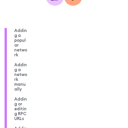
Addin
g a
popul
ar
netwo
rk
Addin
g a
netwo
rk
manu
ally
Addin
g or
editin
g RPC
URLs