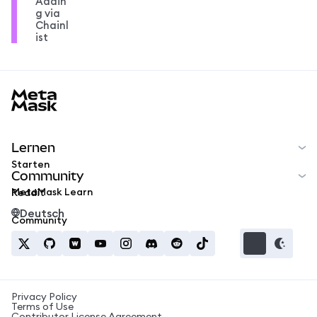
Addin
g via
Chainl
ist
MetaMask docs footer
Lernen
Starten
Community
MetaMask Learn
Reddit
Deutsch
Community
Privacy Policy
Terms of Use
Contributor License Agreement