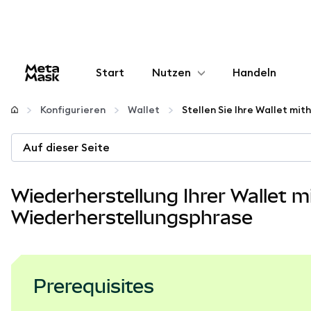
Start
Nutzen
Handeln
Konfigurieren
Konfigurieren
Wallet
Krypto verwalten
Auf dieser Seite
Mehr web3
Wiederherstellung Ihrer Wallet m
Wiederherstellungsphrase
Bleiben Sie sicher
Prerequisites