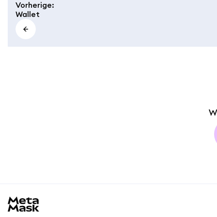
Vorherige
:
Wallet
W
MetaMask docs footer