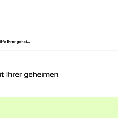
Stellen Sie Ihre Wallet mithilfe Ihrer geheimen Wiederherstellungsphrase wieder her.
it Ihrer geheimen