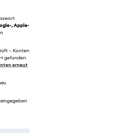
asswort
ogle-, Apple-
en
rüft – Konten
TH gefunden
nten erneut
neu
e eingegeben