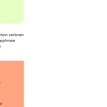
tion verloren
ngsphrase
m
n
ür