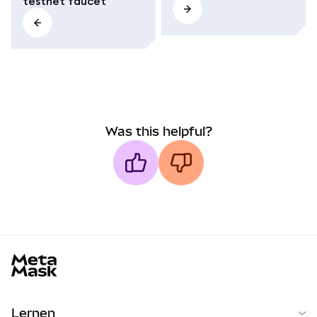
testnet faucet
Was this helpful?
MetaMask docs footer
Lernen