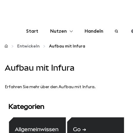
Start
Nutzen
Handeln
Konfigurieren
Entwickeln
Aufbau mit Infura
Krypto verwalten
Aufbau mit Infura
Mehr web3
Erfahren Sie mehr über den Aufbau mit Infura.
Bleiben Sie sicher
Kategorien
Allgemeinwissen
Go
➔