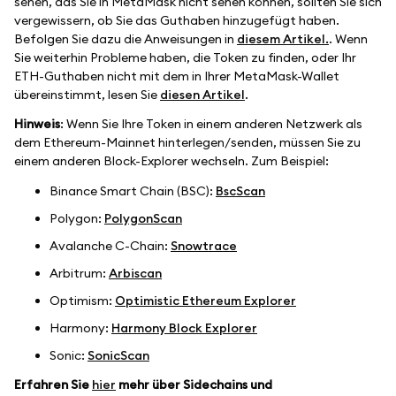
sehen, das Sie in MetaMask nicht sehen können, sollten Sie sich
vergewissern, ob Sie das Guthaben hinzugefügt haben.
Befolgen Sie dazu die Anweisungen in
diesem Artikel.
. Wenn
Sie weiterhin Probleme haben, die Token zu finden, oder Ihr
ETH-Guthaben nicht mit dem in Ihrer MetaMask-Wallet
übereinstimmt, lesen Sie
diesen Artikel
.
Hinweis
: Wenn Sie Ihre Token in einem anderen Netzwerk als
dem Ethereum-Mainnet hinterlegen/senden, müssen Sie zu
einem anderen Block-Explorer wechseln. Zum Beispiel:
Binance Smart Chain (BSC):
BscScan
Polygon:
PolygonScan
Avalanche C-Chain:
Snowtrace
Arbitrum:
Arbiscan
Optimism:
Optimistic Ethereum Explorer
Harmony:
Harmony Block Explorer
Sonic:
SonicScan
Erfahren Sie
hier
mehr über Sidechains und