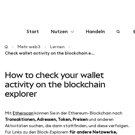
Start
Nutzen
Handeln
Konfigurieren
Mehr web3
Lernen
Check wallet activity on the blockchain explorer
Krypto verwalten
How to check your wallet
Mehr web3
activity on the blockchain
explorer
Bleiben Sie sicher
Mit
Etherscan
können Sie in der Ethereum-Blockchain nach
Transaktionen, Adressen, Token, Preisen
und anderen
Aktivitäten suchen, die darin stattfinden, und diese verfolgen.
Für Links zu den Block-Explorern
für andere Netzwerke,