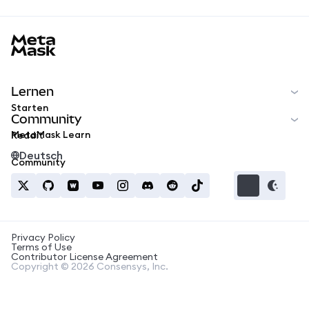
MetaMask docs footer
Lernen
Starten
Community
MetaMask Learn
Reddit
Deutsch
Community
Privacy Policy
Terms of Use
Contributor License Agreement
Copyright © 2026 Consensys, Inc.