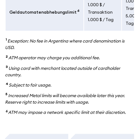
1.000 $
1.000 $ /
Trans
6
Geldautomatenabhebungslimit
Transaktion
5.000 
1.000 $ / Tag
Tag
1
Exception: No fee in Argentina where card denomination is
USD.
2
ATM operator may charge you additional fee.
3
Using card with merchant located outside of cardholder
country.
4
Subject to fair usage.
5
Increased Metal limits will become available later this year.
Reserve right to increase limits with usage.
6
ATM may impose a network specific limit at their discretion.