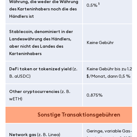
Währung, die weder die Währung
1
0.5%
des Karteninhabers noch die des
Händlers ist
Stablecoin, denominiert in der
Landeswährung des Händlers,
Keine Gebühr
aber nicht des Landes des
Karteninhabers
DeFi token or tokenized yield
(z.
Keine Gebühr bis zu 1.20
B. aUSDC)
$/Monat, dann 0,5 %
Other cryptocurrencies
(z. B.
0.875%
wETH)
Sonstige Transaktionsgebühren
Geringe, variable Gas-G
Network gas
(z. B. Linea)