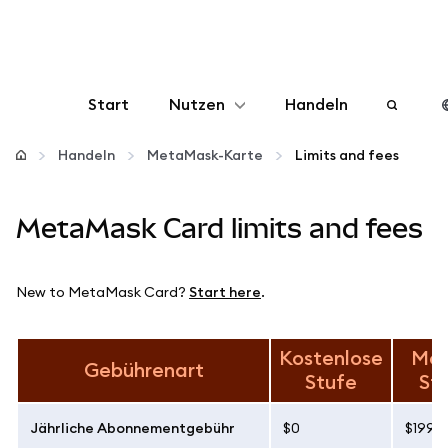
Start
Nutzen
Handeln
Konfigurieren
Handeln
MetaMask-Karte
Limits and fees
Krypto verwalten
MetaMask Card limits and fees
Mehr web3
New to MetaMask Card?
Start here
.
Bleiben Sie sicher
Kostenlose
Met
Gebührenart
Stufe
St
Jährliche Abonnementgebühr
$0
$199