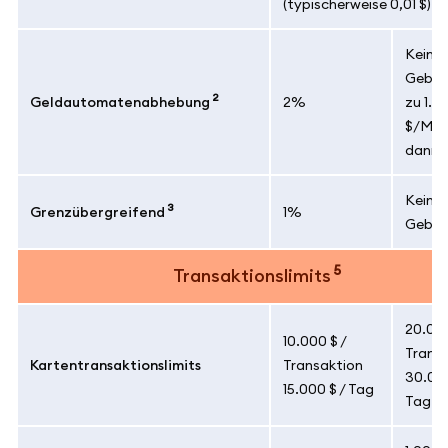
(typischerweise 0,01 $)
Keine
Gebühr
2
Geldautomatenabhebung
2%
zu 1.2
$/Mon
dann 
Keine
3
Grenzübergreifend
1%
Gebüh
5
Transaktionslimits
20.000
10.000 $ /
Trans
Kartentransaktionslimits
Transaktion
30.000
15.000 $ / Tag
Tag