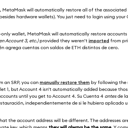
, MetaMask will automatically restore all of the associate
besides hardware wallets). You just need to login using your
only wallet, MetaMask will automatically restore accounts
hen Account 3, etc.)
provided they weren’t
imported
from pri
én agrega cuentas con saldos de ETH distintos de cero.
om an SRP, you can
manually restore them
by following the 
let 1, but Account 4 isn't automatically added because tho
accounts until you get to Account 4. Su Cuenta 4
antes
de la
estauración, independientemente de si le hubiera aplicado
hat the account address will be different. The addresses ar
vate key, which means
they will always be the same
. Y com