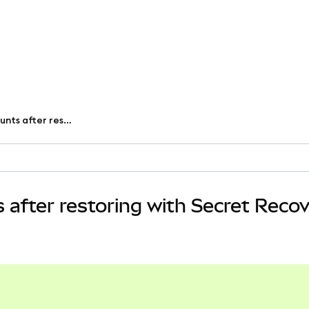
Add missing MetaMask accounts after restoring with Secret Recovery Phrase
after restoring with Secret Reco