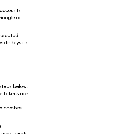
d accounts
 Google or
 created
vate keys or
steps below.
se tokens are
 un nombre
e
o una cuenta