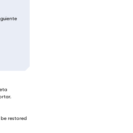
iguiente
reta
rtar.
l be restored