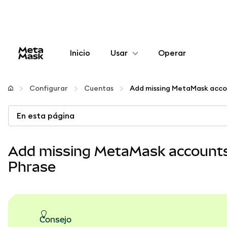
Inicio
Usar
Operar
Configurar
Configurar
Cuentas
Gestionar criptomonedas
En esta página
Más Web3
Add missing MetaMask accounts 
Phrase
Manténgase a salvo
consejo