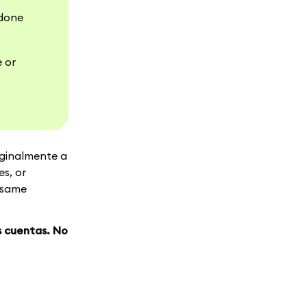
 done
 or
iginalmente a
s, or
 same
s cuentas. No