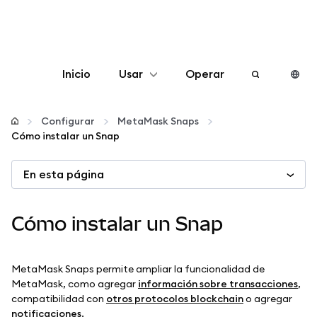
Inicio
Usar
Operar
Configurar
Configurar
MetaMask Snaps
Cómo instalar un Snap
Gestionar criptomonedas
En esta página
Más Web3
Cómo instalar un Snap
Manténgase a salvo
MetaMask Snaps permite ampliar la funcionalidad de
MetaMask, como agregar
información sobre transacciones
,
compatibilidad con
otros protocolos blockchain
o agregar
notificaciones
.