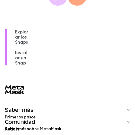
Explor
ar los
Snaps
Instal
ar un
Snap
MetaMask docs footer
Saber más
Primeros pasos
Comunidad
Saber más sobre MetaMask
Reddit