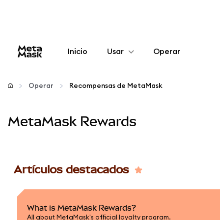
Inicio
Usar
Operar
Configurar
Operar
Recompensas de MetaMask
Gestionar criptomonedas
MetaMask Rewards
Más Web3
Manténgase a salvo
Artículos destacados
What is MetaMask Rewards?
All about MetaMask's official loyalty program.