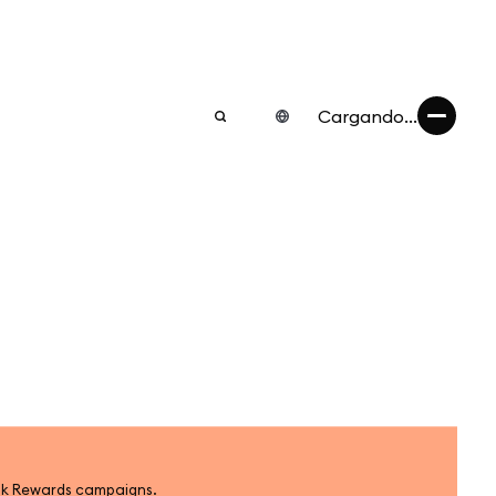
Cargando...
k Rewards campaigns.