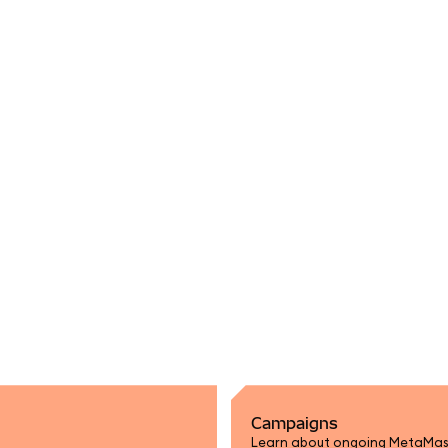
Campaigns
Learn about ongoing MetaMas