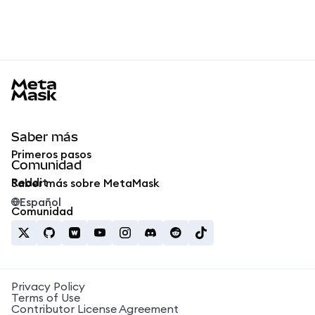
MetaMask docs footer
Saber más
Primeros pasos
Comunidad
Reddit
Saber más sobre MetaMask
Español
Comunidad
Privacy Policy
Terms of Use
Contributor License Agreement