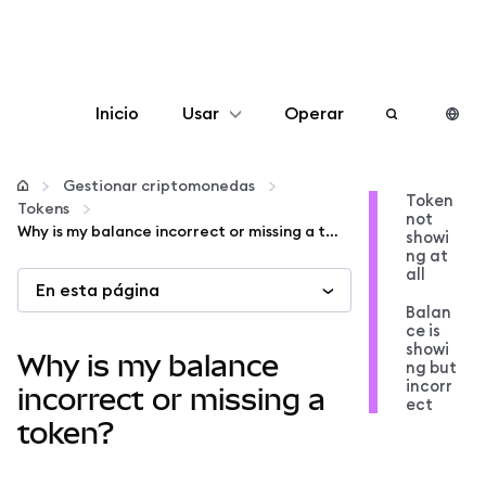
Inicio
Usar
Operar
Configurar
Gestionar criptomonedas
Token
Tokens
not
Gestionar criptomonedas
Why is my balance incorrect or missing a token?
showi
ng at
all
En esta página
Más Web3
Balan
ce is
showi
Manténgase a salvo
Why is my balance
ng but
incorr
incorrect or missing a
ect
token?