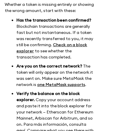
Whether a token is missing entirely or showing
the wrong amount, start with these:
Has the transaction been confirmed?
Blockchain transactions are generally
fast but not instantaneous. If a token
was recently transferred to you, it may
still be confirming.
Check on a block
explorer
to see whether the
transaction has completed.
Are you on the correct network?
The
token will only appear on the network it
was sent on. Make sure MetaMask the
network is
one MetaMask supports
.
Verify the balance on the block
explorer.
Copy your account address
and paste it into the block explorer for
your network — Etherscan for Ethereum
Mainnet, Arbiscan for Arbitrum, and so
on. Para más información, consulta
aquí
. Compare what you see there with