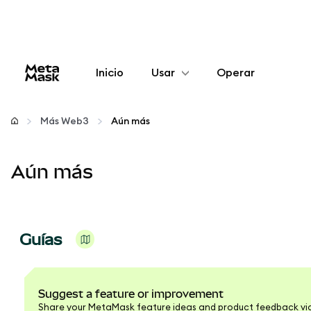
Inicio
Usar
Operar
Configurar
Más Web3
Aún más
Gestionar criptomonedas
Aún más
Más Web3
Manténgase a salvo
Guías
Suggest a feature or improvement
Share your MetaMask feature ideas and product feedback v