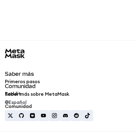
MetaMask docs footer
Saber más
Primeros pasos
Comunidad
Reddit
Saber más sobre MetaMask
Español
Comunidad