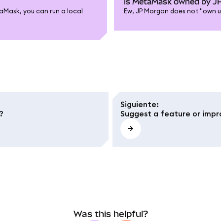
Is MetaMask owned by J
taMask, you can run a local
Ew, JP Morgan does not "own u
Siguiente
:
?
Suggest a feature or imp
Was this helpful?