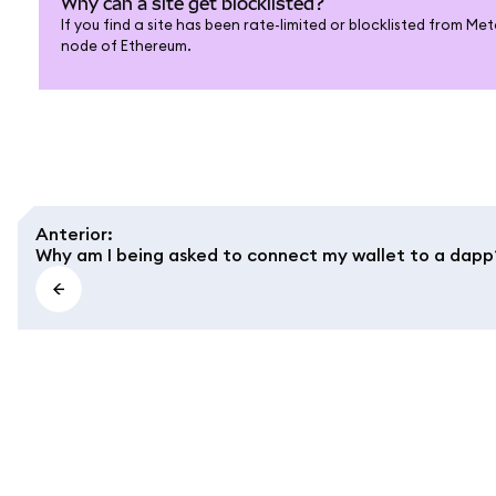
Why can a site get blocklisted?
If you find a site has been rate-limited or blocklisted from Me
node of Ethereum.
Anterior
:
Why am I being asked to connect my wallet to a dapp