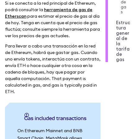
de
Si se conecta a la red principal de Ethereum,
ga
podrá consultar la
herramienta de gas de
s
Etherscan
para estimar el precio de gas al día
Estruc
de hoy. Tenga en cuenta que el precio de gas
tura
fluctúa; consulte siempre la herramienta para
gener
ver los precios de gas actuales.
al de
la
Para llevar a cabo una transacción en la red
tarifa
de Ethereum, habrá que gastar gas. Cuando
de
uno envía tokens, interactúa con un contrato,
gas
envía ETH o hace cualquier otra cosa en la
cadena de bloques, hay que pagar por
aquella computación. That payment is
calculated in gas, and gas is typically paid in
ETH.
Gas included transactions
On Ethereum Mainnet and BNB
Smart Chain, MetaMask allows