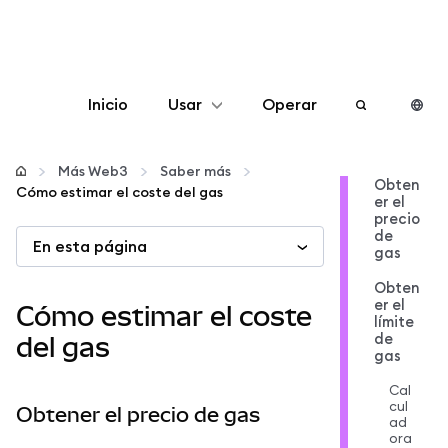
Inicio
Usar
Operar
Configurar
Más Web3
Saber más
Obten
Cómo estimar el coste del gas
er el
Gestionar criptomonedas
precio
de
En esta página
gas
Más Web3
Obten
er el
Cómo estimar el coste
límite
Manténgase a salvo
de
del gas
gas
Cal
cul
Obtener el precio de gas
ad
ora