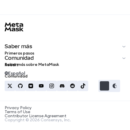
MetaMask docs footer
Saber más
Primeros pasos
Comunidad
Saber más sobre MetaMask
Reddit
Español
Comunidad
Privacy Policy
Terms of Use
Contributor License Agreement
Copyright © 2026 Consensys, Inc.