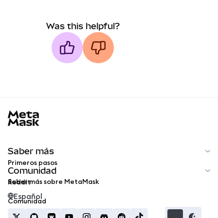
Was this helpful?
MetaMask docs footer
Saber más
Primeros pasos
Comunidad
Saber más sobre MetaMask
Reddit
Español
Comunidad