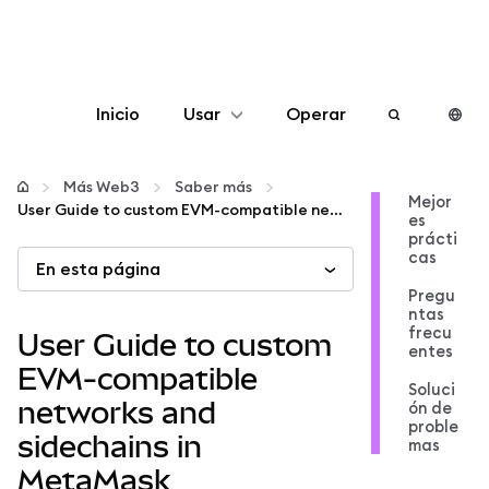
Inicio
Usar
Operar
Configurar
Más Web3
Saber más
Mejor
User Guide to custom EVM-compatible networks and sidechains in MetaMask
es
Gestionar criptomonedas
prácti
cas
En esta página
Más Web3
Pregu
ntas
frecu
User Guide to custom
entes
Manténgase a salvo
EVM-compatible
Soluci
networks and
ón de
proble
sidechains in
mas
MetaMask