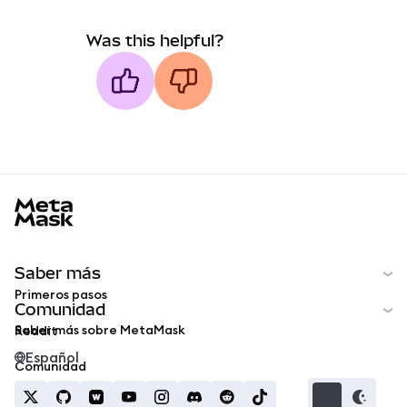
Was this helpful?
MetaMask docs footer
Saber más
Primeros pasos
Comunidad
Saber más sobre MetaMask
Reddit
Español
Comunidad