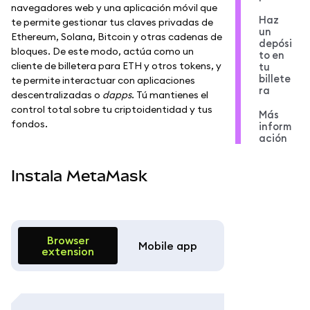
navegadores web y una aplicación móvil que
Haz
te permite gestionar tus claves privadas de
un
Ethereum, Solana, Bitcoin y otras cadenas de
depósi
bloques. De este modo, actúa como un
to en
cliente de billetera para ETH y otros tokens, y
tu
billete
te permite interactuar con aplicaciones
ra
descentralizadas o
dapps
. Tú mantienes el
control total sobre tu criptoidentidad y tus
Más
fondos.
inform
ación
Instala MetaMask
Browser
Mobile app
extension