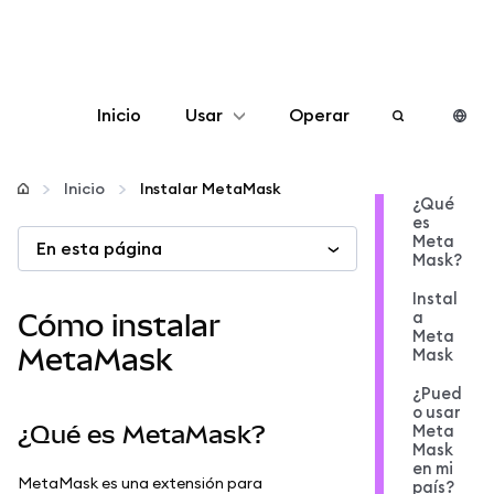
Inicio
Usar
Operar
Configurar
Inicio
Instalar MetaMask
¿Qué
es
Gestionar criptomonedas
Meta
En esta página
Mask?
Más Web3
Instal
a
Cómo instalar
Meta
MetaMask
Mask
Manténgase a salvo
¿Pued
o usar
¿Qué es MetaMask?
Meta
Mask
en mi
MetaMask es una extensión para
país?