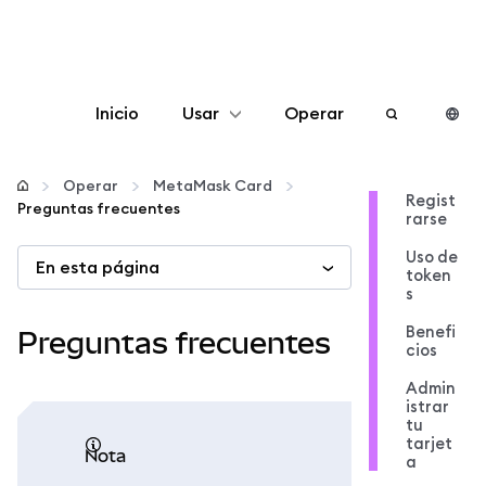
Inicio
Usar
Operar
Configurar
Operar
MetaMask Card
Regist
Preguntas frecuentes
rarse
Gestionar criptomonedas
Uso de
En esta página
token
Más Web3
s
Benefi
Preguntas frecuentes
cios
Manténgase a salvo
Admin
istrar
tu
tarjet
nota
a