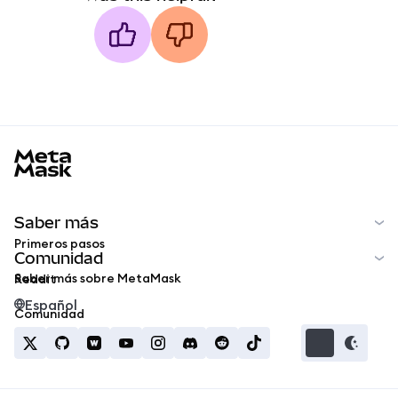
MetaMask docs footer
Saber más
Primeros pasos
Comunidad
Saber más sobre MetaMask
Reddit
Español
Comunidad