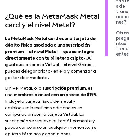
tarifa
s de
trans
¿Qué es la MetaMask Metal
accio
nes?
card y el nivel Metal?
Otras
pregu
La MetaMask Metal card es una tarjeta de
ntas
débito física asociada a una suscripción
frecu
premium — el nivel Metal — que se integra
entes
directamente con tu billetera cripto-.
Al
igual que la tarjeta Virtual — el nivel Gratis —
puedes delegar cripto- en ella y
comenzar
a
gastar de inmediato.
El nivel Metal, o la
suscripción premium
, es
una
membresía anual con un precio de $199.
Incluye la tarjeta física de metal y
desbloquea beneficios adicionales en
comparación con la tarjeta Virtual. La
suscripción se renueva automáticamente y
puede cancelarse en cualquier momento.
Se
aplican términos y condiciones
.