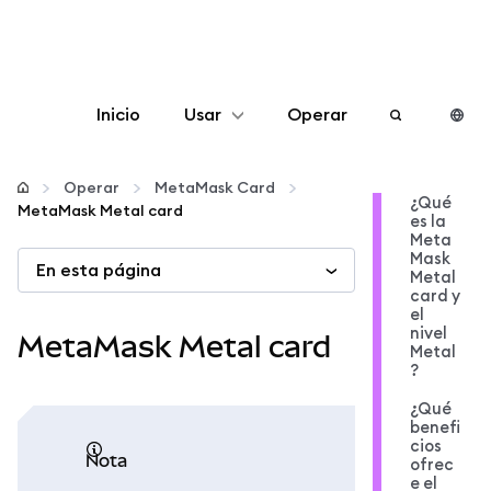
Inicio
Usar
Operar
Configurar
Operar
MetaMask Card
¿Qué
MetaMask Metal card
es la
Gestionar criptomonedas
Meta
Mask
En esta página
Metal
Más Web3
card y
el
nivel
MetaMask Metal card
Metal
Manténgase a salvo
?
¿Qué
benefi
cios
nota
ofrec
e el