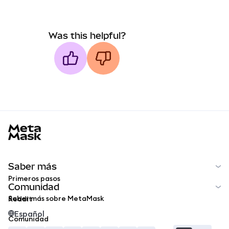
Was this helpful?
MetaMask docs footer
Saber más
Primeros pasos
Comunidad
Saber más sobre MetaMask
Reddit
Español
Comunidad