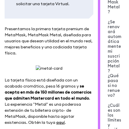
Mask
solicitar una tarjeta Virtual.
Metal
?
¿Se
renov
Presentamos la primera tarjeta premium de
ará
MetaMask, MetaMask Metal, diseñada para
autom
usuarios que desean utilidad en el mundo real,
ática
mente
mejores beneficios y una codiciada tarjeta
mi
física.
suscri
pción
Metal
?
¿Qué
La tarjeta física está diseñada con un
pasa
si no
acabado cromático, pesa 16 gramos y
se
renue
acepta en más de 150 millones de comercios
vo?
que admiten Mastercard en todo el mundo
.
La experiencia "Metal" es una poderosa
¿Cuál
es son
extensión de tu billetera cripto- de
los
MetaMask, disponible hasta agotar
límites
existencias. Obtén la tuya
aquí
.
y