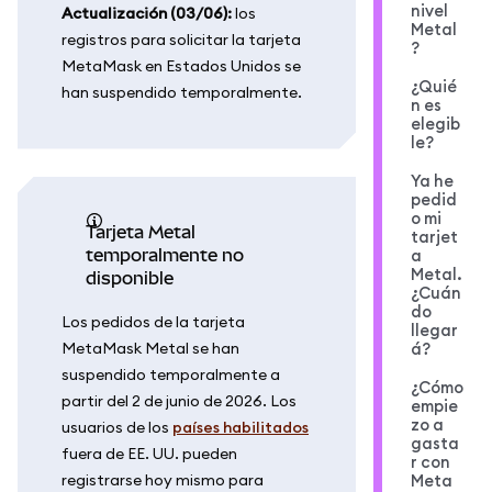
nivel
Actualización (03/06):
los
Metal
registros para solicitar la tarjeta
?
MetaMask en Estados Unidos se
¿Quié
han suspendido temporalmente.
n es
elegib
le?
Ya he
pedid
o mi
Tarjeta Metal
tarjet
temporalmente no
a
Metal.
disponible
¿Cuán
do
Los pedidos de la tarjeta
llegar
MetaMask Metal se han
á?
suspendido temporalmente a
¿Cómo
partir del 2 de junio de 2026. Los
empie
zo a
usuarios de los
países habilitados
gasta
fuera de EE. UU. pueden
r con
registrarse hoy mismo para
Meta