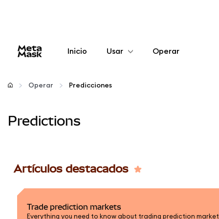
Inicio
Usar
Operar
Configurar
Operar
Predicciones
Gestionar criptomonedas
Predictions
Más Web3
Manténgase a salvo
Artículos destacados
Trade prediction markets
Everything you need to know about trading prediction marke