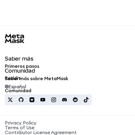
MetaMask docs footer
Saber más
Primeros pasos
Comunidad
Reddit
Saber más sobre MetaMask
Español
Comunidad
Privacy Policy
Terms of Use
Contributor License Agreement