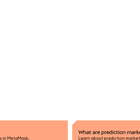
What are prediction mark
ts in MetaMask.
Learn about prediction market