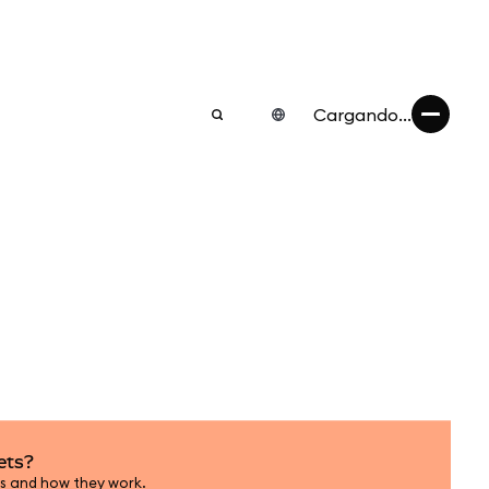
Cargando...
ets?
s and how they work.