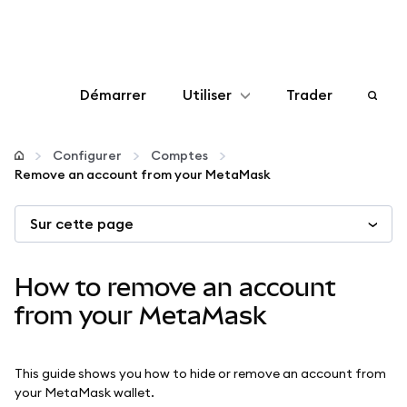
Démarrer
Utiliser
Trader
Configurer
Configurer
Comptes
Remove an account from your MetaMask
Gérer les crypto-monnaies
Sur cette page
Autres utilisations du web3
How to remove an account
Restez en sécurité
from your MetaMask
This guide shows you how to hide or remove an account from
your MetaMask wallet.