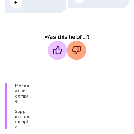
Was this helpful?
Masqu
er un
compt
e
Suppri
mer un
compt
e