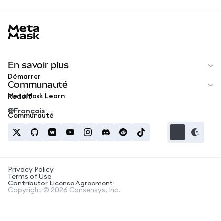
MetaMask docs footer
En savoir plus
Démarrer
Communauté
MetaMask Learn
Reddit
Français
Communauté
Privacy Policy
Terms of Use
Contributor License Agreement
Copyright © 2026 Consensys, Inc.