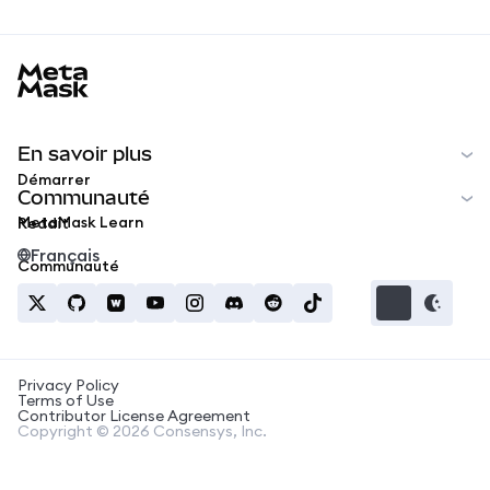
MetaMask docs footer
En savoir plus
Démarrer
Communauté
MetaMask Learn
Reddit
Français
Communauté
Privacy Policy
Terms of Use
Contributor License Agreement
Copyright © 2026 Consensys, Inc.