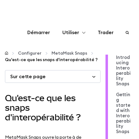
Démarrer
Utiliser
Trader
Configurer
Configurer
MetaMask Snaps
Introd
Qu'est-ce que les snaps d'interopérabilité ?
ucing
Gérer les crypto-monnaies
Intero
perabi
Sur cette page
lity
Autres utilisations du web3
Snaps
Gettin
Qu'est-ce que les
g
Restez en sécurité
starte
snaps
d with
d'interopérabilité ?
Intero
perabi
lity
Snaps
MetaMask Snaps ouvre la porte à de