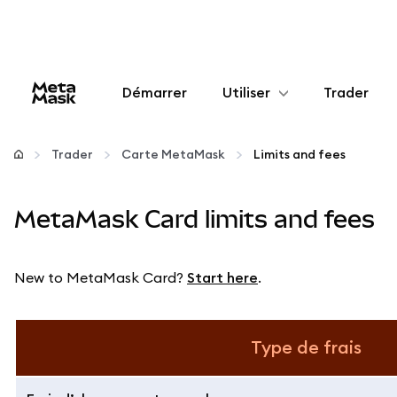
Démarrer
Utiliser
Trader
Configurer
Trader
Carte MetaMask
Limits and fees
Gérer les crypto-monnaies
MetaMask Card limits and fees
Autres utilisations du web3
New to MetaMask Card?
Start here
.
Restez en sécurité
Type de frais