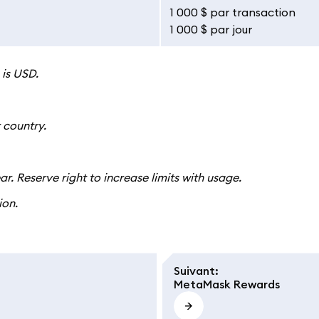
1 000 $ par transaction
1 000 $ par jour
 is USD.
 country.
ar. Reserve right to increase limits with usage.
ion.
Suivant
:
MetaMask Rewards