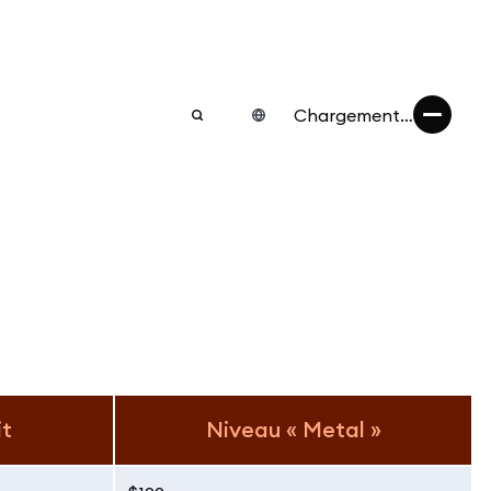
Chargement…
it
Niveau « Metal »