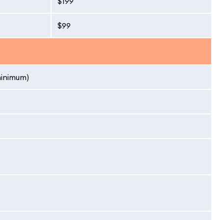
$199
$99
minimum)