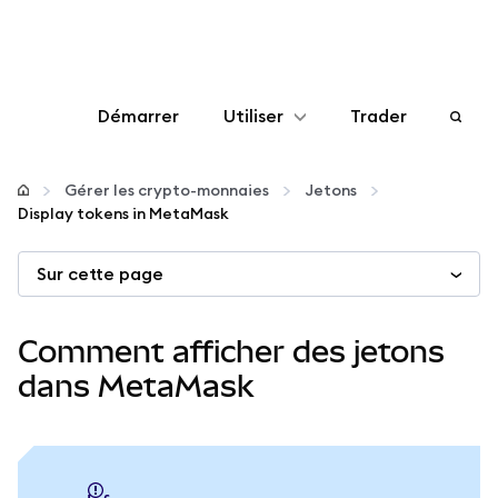
Démarrer
Utiliser
Trader
Configurer
Gérer les crypto-monnaies
Jetons
Display tokens in MetaMask
Gérer les crypto-monnaies
Sur cette page
Autres utilisations du web3
Comment afficher des jetons
Restez en sécurité
dans MetaMask