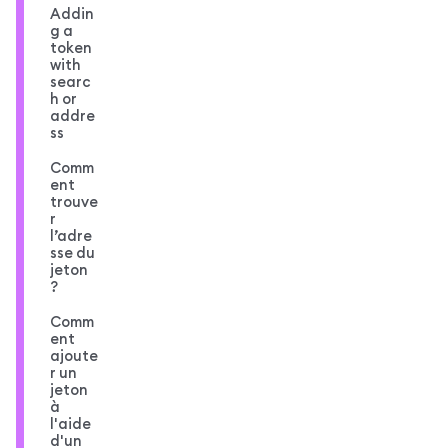
Addin
g a
token
with
searc
h or
addre
ss
Comm
ent
trouve
r
l’adre
sse du
jeton
?
Comm
ent
ajoute
r un
jeton
à
l'aide
d'un