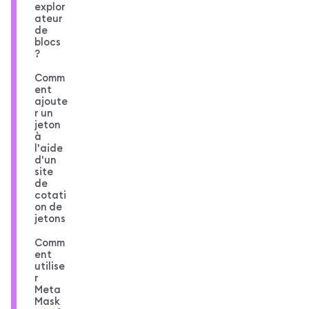
explor
ateur
de
blocs
?
Comm
ent
ajoute
r un
jeton
à
l'aide
d'un
site
de
cotati
on de
jetons
Comm
ent
utilise
r
Meta
Mask