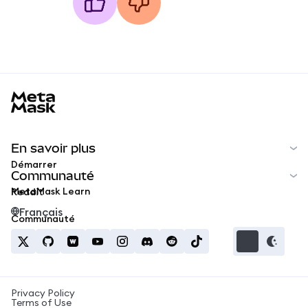
MetaMask docs footer
En savoir plus
Démarrer
Communauté
MetaMask Learn
Reddit
Français
Communauté
Privacy Policy
Terms of Use