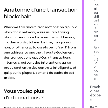
:
loc
Anatomie d’une transaction
al
ou
blockchain
diff
usé
sur
When we talk about 'transactions' on a public
le
rés
blockchain network, we're usually talking
ea
about interactions between two addresses;
u
in other words, tokens, be they fungible or
non, or other crypto assets being 'sent' from
Fac
teu
one address to another. Il existe également
r
des transactions appelées « transactions
clé
internes », qui sont des interactions qui se
n°
2 :
produisent entre des contrats intelligents, et
no
qui, pour la plupart, sortent du cadre de cet
nc
article.
e
Proch
Vous voulez plus
aines
étape
d'informations ?
s
FAQ