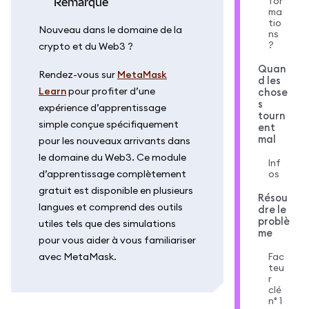
for
remarque
ma
tio
Nouveau dans le domaine de la
ns
?
crypto et du Web3 ?
Quan
Rendez-vous sur
MetaMask
d les
Learn
pour profiter d’une
chose
s
expérience d’apprentissage
tourn
simple conçue spécifiquement
ent
mal
pour les nouveaux arrivants dans
le domaine du Web3. Ce module
Inf
d’apprentissage complètement
os
gratuit est disponible en plusieurs
Résou
langues et comprend des outils
dre le
problè
utiles tels que des simulations
me
pour vous aider à vous familiariser
avec MetaMask.
Fac
teu
r
clé
n° 1