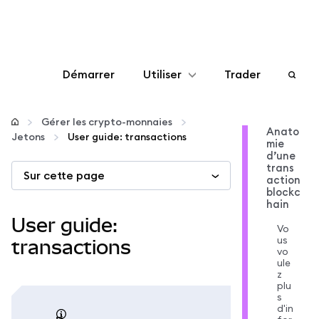
Démarrer
Utiliser
Trader
Configurer
Gérer les crypto-monnaies
Anato
Jetons
User guide: transactions
mie
Gérer les crypto-monnaies
d’une
trans
Sur cette page
action
Autres utilisations du web3
blockc
hain
User guide:
Vo
Restez en sécurité
us
transactions
vo
ule
z
plu
s
d'in