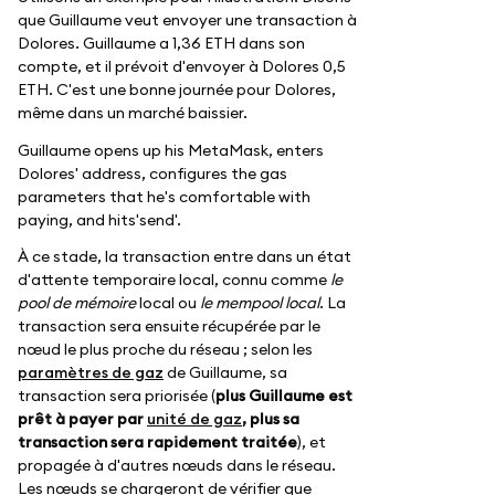
que Guillaume veut envoyer une transaction à
Dolores. Guillaume a 1,36 ETH dans son
compte, et il prévoit d'envoyer à Dolores 0,5
ETH. C'est une bonne journée pour Dolores,
même dans un marché baissier.
Guillaume opens up his MetaMask, enters
Dolores' address, configures the gas
parameters that he's comfortable with
paying, and hits'send'.
À ce stade, la transaction entre dans un état
d'attente temporaire local, connu comme
le
pool de mémoire
local ou
le mempool local
. La
transaction sera ensuite récupérée par le
nœud le plus proche du réseau ; selon les
paramètres de gaz
de Guillaume, sa
transaction sera priorisée (
plus Guillaume est
prêt à payer par
unité de gaz
, plus sa
transaction sera rapidement traitée
), et
propagée à d'autres nœuds dans le réseau.
Les nœuds se chargeront de vérifier que