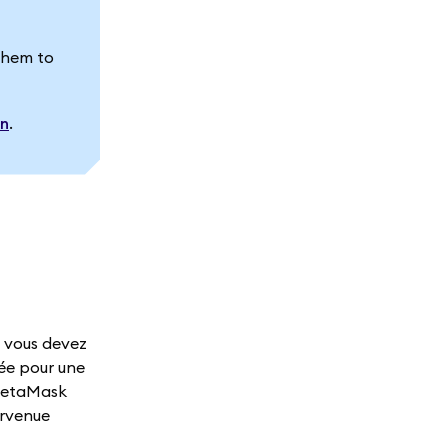
 them to
on
.
, vous devez
uée pour une
r MetaMask
parvenue