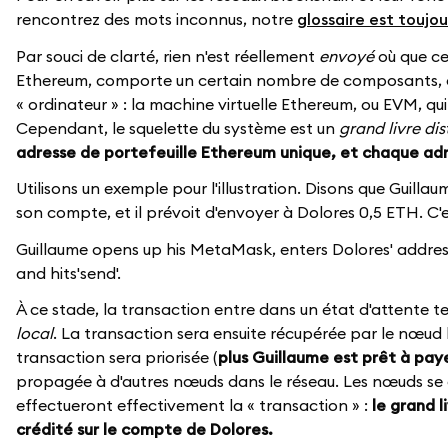
rencontrez des mots inconnus, notre
glossaire est toujou
Par souci de clarté, rien n'est réellement
envoyé
où que ce
Ethereum, comporte un certain nombre de composants, ou f
« ordinateur » : la machine virtuelle Ethereum, ou EVM, qu
Cependant, le squelette du système est un
grand livre dis
adresse de portefeuille Ethereum unique, et chaque adr
Utilisons un exemple pour l'illustration. Disons que Guill
son compte, et il prévoit d'envoyer à Dolores 0,5 ETH. C
Guillaume opens up his MetaMask, enters Dolores' addres
and hits'send'.
À ce stade, la transaction entre dans un état d'attente
local
. La transaction sera ensuite récupérée par le nœud l
transaction sera priorisée (
plus Guillaume est prêt à pay
propagée à d'autres nœuds dans le réseau. Les nœuds se c
effectueront effectivement la « transaction » :
le grand l
crédité sur le compte de Dolores.