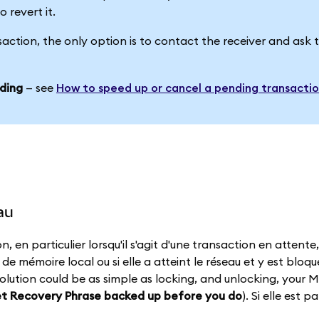
 revert it.
action, the only option is to contact the receiver and ask
ding
— see
How to speed up or cancel a pending transacti
eau
en particulier lorsqu'il s'agit d'une transaction en attente
de mémoire local ou si elle a atteint le réseau et y est bloq
e solution could be as simple as locking, and unlocking, you
et Recovery Phrase backed up before you do
). Si elle est 