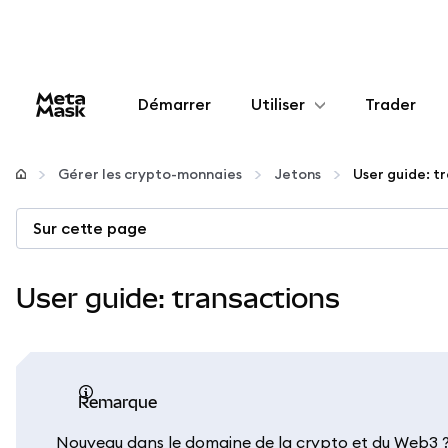
Démarrer
Utiliser
Trader
Configurer
Gérer les crypto-monnaies
Jetons
User guide: t
Gérer les crypto-monnaies
Sur cette page
Autres utilisations du web3
User guide: transactions
Restez en sécurité
remarque
Nouveau dans le domaine de la crypto et du Web3 