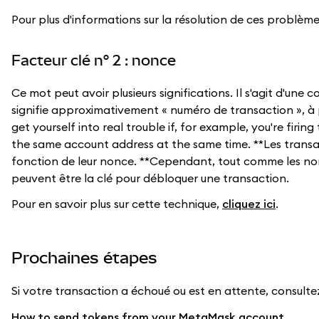
Pour plus d'informations sur la résolution de ces problèmes
Facteur clé n° 2 : nonce
Ce mot peut avoir plusieurs significations. Il s'agit d'une c
signifie approximativement « numéro de transaction », à p
get yourself into real trouble if, for example, you're fir
the same account address at the same time. **Les transac
fonction de leur nonce. **Cependant, tout comme les non
peuvent être la clé pour débloquer une transaction.
Pour en savoir plus sur cette technique,
cliquez ici
.
Prochaines étapes
Si votre transaction a échoué ou est en attente, consultez
How to send tokens from your MetaMask account