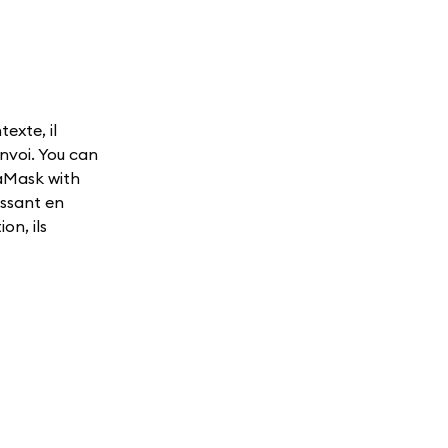
texte, il
envoi. You can
taMask with
issant en
on, ils