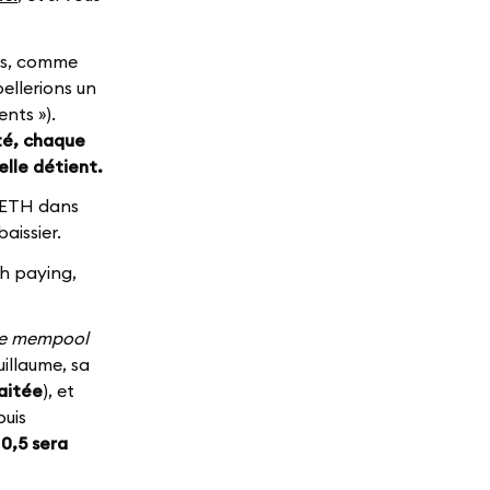
nts, comme
ellerions un
nts »).
ôté, chaque
lle détient.
6 ETH dans
aissier.
h paying,
le mempool
illaume, sa
raitée
), et
puis
 0,5 sera