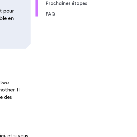
Prochaines étapes
t pour
FAQ
ble en
 two
other. Il
re des
ici
, et si vous