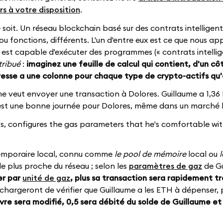
rs à votre disposition
.
 soit. Un réseau blockchain basé sur des contrats intellige
onctions, différents. L'un d'entre eux est ce que nous app
i est capable d'exécuter des programmes (« contrats intellige
tribué
:
imaginez une feuille de calcul qui contient, d'un c
esse a une colonne pour chaque type de crypto-actifs qu'e
aume veut envoyer une transaction à Dolores. Guillaume a 1,3
'est une bonne journée pour Dolores, même dans un marché b
s, configures the gas parameters that he's comfortable wit
 temporaire local, connu comme
le pool de mémoire
local ou
e plus proche du réseau ; selon les
paramètres de gaz
de Gu
er par
unité de gaz
, plus sa transaction sera rapidement t
hargeront de vérifier que Guillaume a les ETH à dépenser, 
ivre sera modifié, 0,5 sera débité du solde de Guillaume et