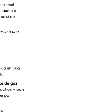
n e-mail
illaume a
celui de
resse à une
sk a un bug
é.
te de gaz
saction « bon
ée par
ns