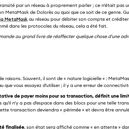
ansité par un réseau à proprement parler ; ce n'était pas u
ion MetaMask de Dolorès ou quoi que ce soit de ce genre. Gu
via MetaMask
au réseau pour débiter son compte et créditer 
mé dans les protocoles du réseau, cela a été fait.
 demande au grand livre de réaffecter quelque chose d'une ad
raisons. Souvent, il sont de « nature logicielle » : MetaMa
ue vous essayez d'utiliser ; il y a une erreur de connectivit
ative de payer moins pour sa transaction, définit une limi
s qu'il n'y a pas d'espace dans des blocs pour une telle tran
ette transaction deviendra « périmée » et devra être annul
té finalisée
, son état sera affiché comme « en attente » da