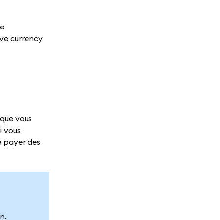
he
ive currency
 que vous
i vous
e payer des
n.