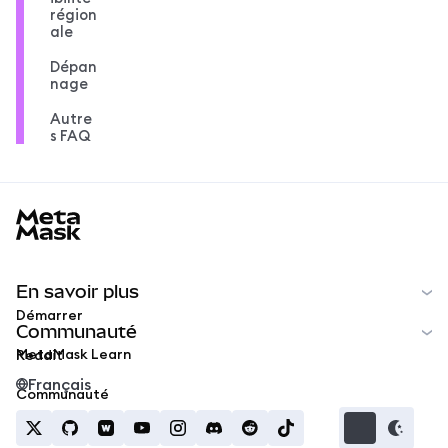
région
ale
Dépan
nage
Autre
s FAQ
MetaMask docs footer
En savoir plus
Démarrer
Communauté
MetaMask Learn
Reddit
Français
Communauté