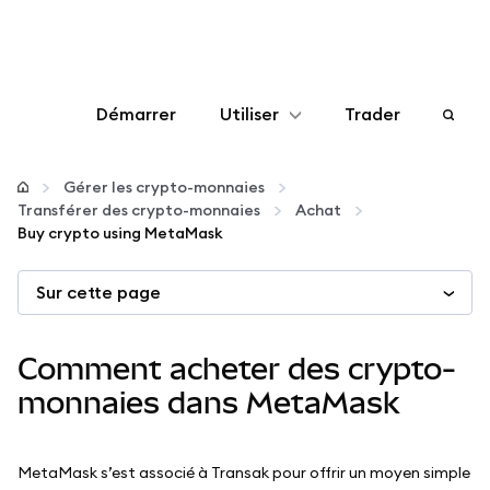
Démarrer
Utiliser
Trader
Configurer
Gérer les crypto-monnaies
Transférer des crypto-monnaies
Achat
Gérer les crypto-monnaies
Buy crypto using MetaMask
Sur cette page
Autres utilisations du web3
Restez en sécurité
Comment acheter des crypto-
monnaies dans MetaMask
MetaMask s’est associé à Transak pour offrir un moyen simple