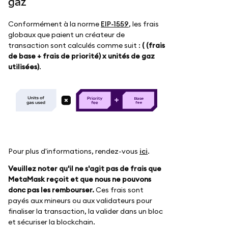
gaz
Conformément à la norme
EIP-1559
, les frais
globaux que paient un créateur de
transaction sont calculés comme suit :
( (frais
de base + frais de priorité) x unités de gaz
utilisées)
.
B
as
e
f
e
e
Pour plus d'informations, rendez-vous
ici
.
Veuillez noter qu'il ne s'agit pas de frais que
MetaMask reçoit et que nous ne pouvons
donc pas les rembourser.
Ces frais sont
payés aux mineurs ou aux validateurs pour
finaliser la transaction, la valider dans un bloc
et sécuriser la blockchain.