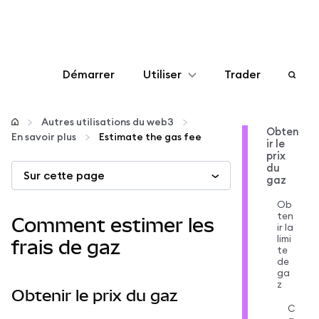
Démarrer
Utiliser
Trader
Configurer
Autres utilisations du web3
Obten
En savoir plus
Estimate the gas fee
ir le
Gérer les crypto-monnaies
prix
du
Sur cette page
gaz
Autres utilisations du web3
Ob
ten
Comment estimer les
ir la
Restez en sécurité
limi
frais de gaz
te
de
ga
z
Obtenir le prix du gaz
C