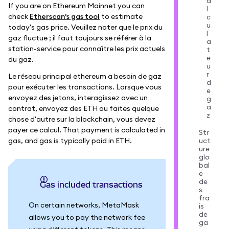
a
If you are on Ethereum Mainnet you can
l
check
Etherscan's gas tool
to estimate
c
u
today's gas price. Veuillez noter que le prix du
l
gaz fluctue ; il faut toujours se référer à la
a
station-service pour connaître les prix actuels
t
e
du gaz.
u
r
Le réseau principal ethereum a besoin de gaz
d
pour exécuter les transactions. Lorsque vous
e
envoyez des jetons, interagissez avec un
g
a
contrat, envoyez des ETH ou faites quelque
z
chose d'autre sur la blockchain, vous devez
payer ce calcul. That payment is calculated in
Str
gas, and gas is typically paid in ETH.
uct
ure
glo
bal
e
de
Gas included transactions
s
fra
On certain networks, MetaMask
is
de
allows you to pay the network fee
ga