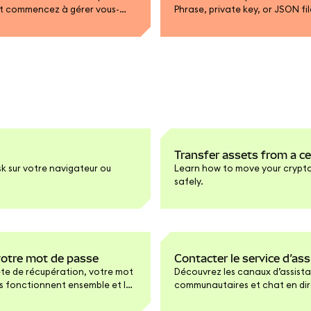
et commencez à gérer vous-
Phrase, private key, or JSON fi
Transfer assets from a c
 sur votre navigateur ou
Learn how to move your crypt
safely.
 votre mot de passe
Contacter le service d’a
ète de récupération, votre mot
Découvrez les canaux d’assistan
s fonctionnent ensemble et les
communautaires et chat en dir