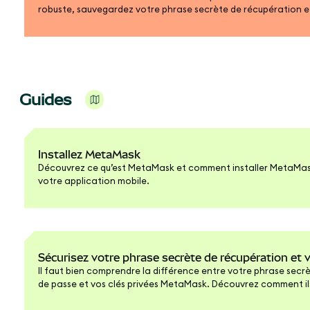
robuste, sauvegardez votre phrase secrète de récupération 
même vos actifs.
Guides
Installez MetaMask
Découvrez ce qu’est MetaMask et comment installer MetaMask
votre application mobile.
Sécurisez votre phrase secrète de récupération et
Il faut bien comprendre la différence entre votre phrase secr
de passe et vos clés privées MetaMask. Découvrez comment il
bonnes pratiques pour sécuriser votre portefeuille.