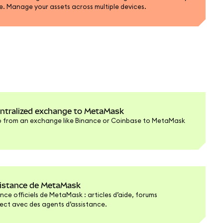
le. Manage your assets across multiple devices.
entralized exchange to MetaMask
o from an exchange like Binance or Coinbase to MetaMask
ssistance de MetaMask
ce officiels de MetaMask : articles d’aide, forums
ect avec des agents d’assistance.