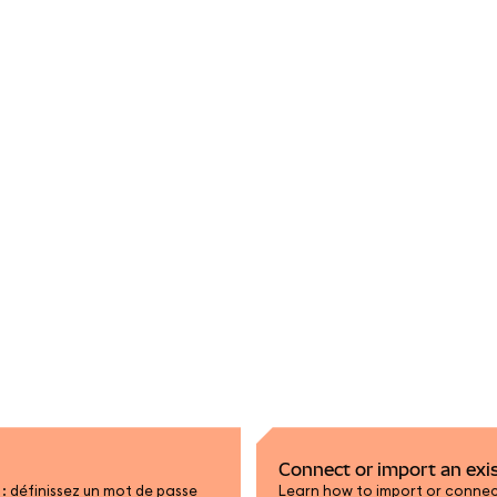
Connect or import an exi
 définissez un mot de passe
Learn how to import or connec