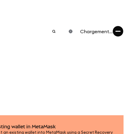
Chargement…
sting wallet in MetaMask
t an existing wallet into MetaMask using a Secret Recovery