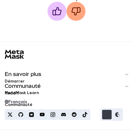
MetaMask docs footer
En savoir plus
Démarrer
Communauté
MetaMask Learn
Reddit
Français
Communauté