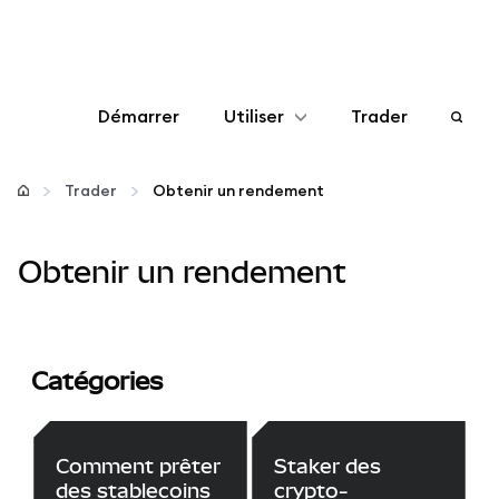
Démarrer
Utiliser
Trader
Configurer
Trader
Obtenir un rendement
Gérer les crypto-monnaies
Obtenir un rendement
Autres utilisations du web3
Restez en sécurité
Catégories
Comment prêter
Staker des
des stablecoins
crypto-