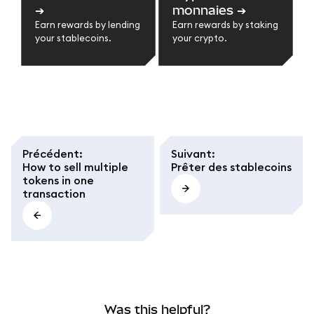
➔
monnaies
➔
Earn rewards by lending
Earn rewards by staking
your stablecoins.
your crypto.
Précédent
:
Suivant
:
How to sell multiple
Prêter des stablecoins
tokens in one
transaction
Was this helpful?