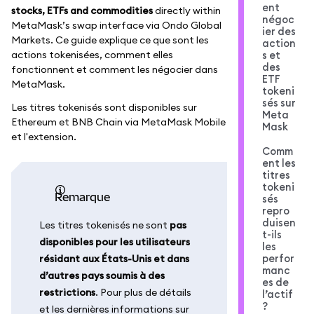
ent
stocks, ETFs and commodities
directly within
négoc
MetaMask’s swap interface via Ondo Global
ier des
Markets. Ce guide explique ce que sont les
action
actions tokenisées, comment elles
s et
des
fonctionnent et comment les négocier dans
ETF
MetaMask.
tokeni
sés sur
Les titres tokenisés sont disponibles sur
Meta
Ethereum et BNB Chain via MetaMask Mobile
Mask
et l'extension.
Comm
ent les
titres
tokeni
remarque
sés
repro
duisen
Les titres tokenisés ne sont
pas
t-ils
disponibles pour les utilisateurs
les
perfor
résidant aux États-Unis et dans
manc
d’autres pays soumis à des
es de
restrictions
. Pour plus de détails
l’actif
?
et les dernières informations sur