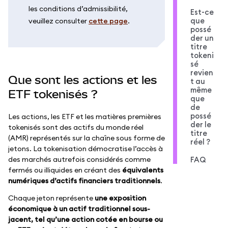
les conditions d’admissibilité,
Est-ce
que
veuillez consulter
cette page
.
possé
der un
titre
tokeni
sé
revien
Que sont les actions et les
t au
même
ETF tokenisés ?
que
de
possé
Les actions, les ETF et les matières premières
der le
tokenisés sont des actifs du monde réel
titre
(AMR) représentés sur la chaîne sous forme de
réel ?
jetons. La tokenisation démocratise l’accès à
des marchés autrefois considérés comme
FAQ
fermés ou illiquides en créant des
équivalents
numériques d’actifs financiers traditionnels
.
Chaque jeton représente
une exposition
économique à un actif traditionnel sous-
jacent, tel qu’une action cotée en bourse ou