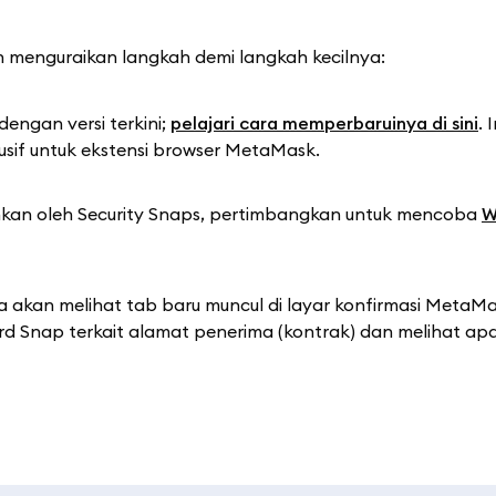
h menguraikan langkah demi langkah kecilnya:
engan versi terkini;
pelajari cara memperbaruinya di sini
. 
usif untuk ekstensi browser MetaMask.
nkan oleh Security Snaps, pertimbangkan untuk mencoba
W
a akan melihat tab baru muncul di layar konfirmasi MetaMas
rd Snap terkait alamat penerima (kontrak) dan melihat ap