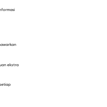
nformasi
enawarkan
uan ekstra
setiap