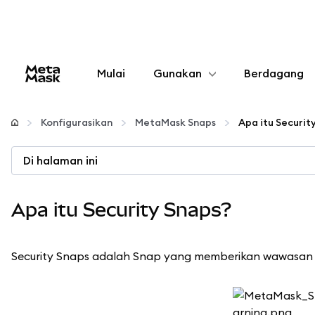
Mulai
Gunakan
Berdagang
Konfigurasikan
Konfigurasikan
MetaMask Snaps
Apa itu Securit
Kelola kripto
Di halaman ini
web3 lainnya
Apa itu Security Snaps?
Tetap aman
Security Snaps adalah Snap yang memberikan wawasan pe