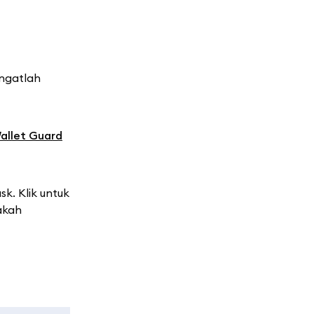
Ingatlah
allet Guard
k. Klik untuk
akah