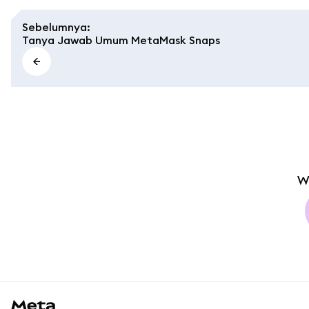
Sebelumnya
:
Tanya Jawab Umum MetaMask Snaps
W
MetaMask docs footer