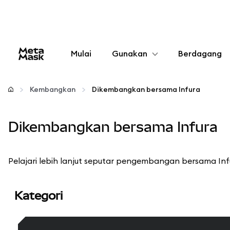
Mulai
Gunakan
Berdagang
Konfigurasikan
Kembangkan
Dikembangkan bersama Infura
Kelola kripto
Dikembangkan bersama Infura
web3 lainnya
Pelajari lebih lanjut seputar pengembangan bersama Inf
Tetap aman
Kategori