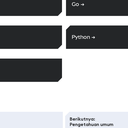
Go
➔
Python
➔
Berikutnya
:
Pengetahuan umum