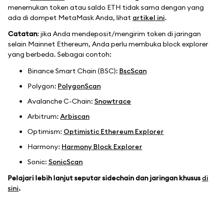
menemukan token atau saldo ETH tidak sama dengan yang
ada di dompet MetaMask Anda, lihat
artikel ini
.
Catatan
: jika Anda mendeposit/mengirim token di jaringan
selain Mainnet Ethereum, Anda perlu membuka block explorer
yang berbeda. Sebagai contoh:
Binance Smart Chain (BSC):
BscScan
Polygon:
PolygonScan
Avalanche C-Chain:
Snowtrace
Arbitrum:
Arbiscan
Optimism:
Optimistic Ethereum Explorer
Harmony:
Harmony Block Explorer
Sonic:
SonicScan
Pelajari lebih lanjut seputar sidechain dan jaringan khusus
di
sini
.