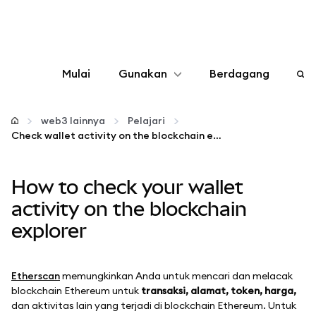
Mulai
Gunakan
Berdagang
Konfigurasikan
web3 lainnya
Pelajari
Check wallet activity on the blockchain explorer
Kelola kripto
How to check your wallet
web3 lainnya
activity on the blockchain
explorer
Tetap aman
Etherscan
memungkinkan Anda untuk mencari dan melacak
blockchain Ethereum untuk
transaksi, alamat, token, harga,
dan aktivitas lain yang terjadi di blockchain Ethereum. Untuk