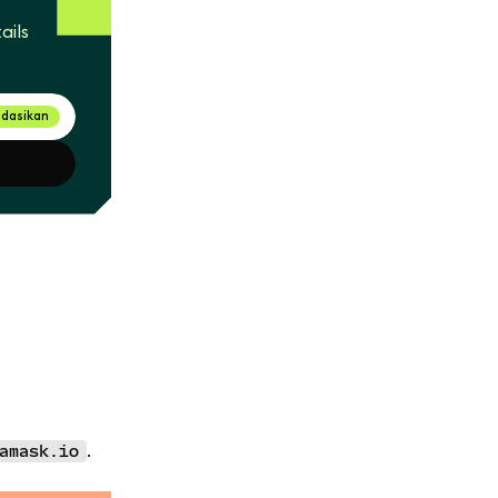
ails
dasikan
.
amask.io