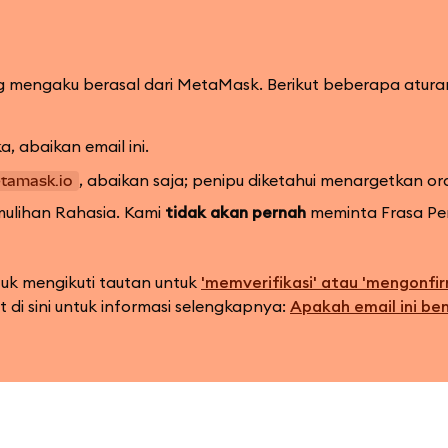
ng mengaku berasal dari MetaMask. Berikut beberapa atura
, abaikan email ini.
, abaikan saja; penipu diketahui menargetkan or
tamask.io
mulihan Rahasia. Kami
tidak akan pernah
meminta Frasa Pe
uk mengikuti tautan untuk
'memverifikasi' atau 'mengonfir
t di sini untuk informasi selengkapnya:
Apakah email ini be