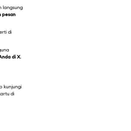
 langsung
n pesan
ti di
guna
Anda di X
.
p kunjungi
artu di