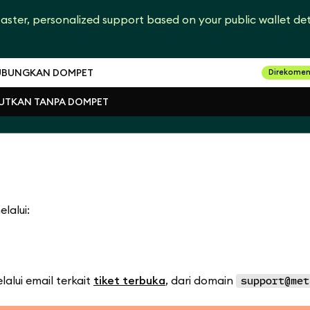
aster, personalized support based on your public wallet det
UBUNGKAN DOMPET
Direkomen
UTKAN TANPA DOMPET
UBUNGKAN DOMPET
UTKAN TANPA DOMPET
lalui:
ui email terkait
tiket terbuka
, dari domain
support@met