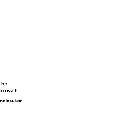
d be
to assets.
 melakukan