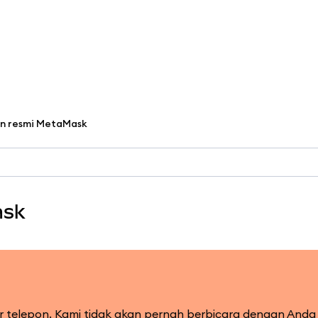
an resmi MetaMask
ask
r telepon. Kami tidak akan pernah berbicara dengan Anda 