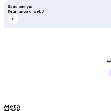
Sebelumnya
:
Keamanan di web3
W
MetaMask docs footer