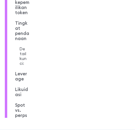
kepem
ilikan
token
Tingk
at
penda
naan
De
tail
kun
ci:
Lever
age
Likuid
asi
Spot
vs.
perps
MetaMask docs footer