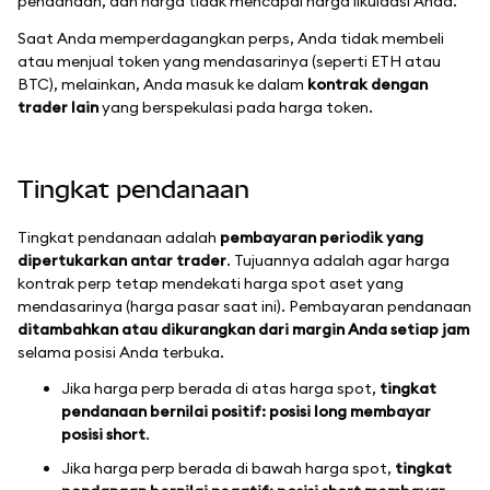
pendanaan, dan harga tidak mencapai harga likuidasi Anda.
Saat Anda memperdagangkan perps, Anda tidak membeli
atau menjual token yang mendasarinya (seperti ETH atau
BTC), melainkan, Anda masuk ke dalam
kontrak dengan
trader lain
yang berspekulasi pada harga token.
Tingkat pendanaan
Tingkat pendanaan adalah
pembayaran periodik yang
dipertukarkan antar trader
. Tujuannya adalah agar harga
kontrak perp tetap mendekati harga spot aset yang
mendasarinya (harga pasar saat ini). Pembayaran pendanaan
ditambahkan atau dikurangkan dari margin Anda setiap jam
selama posisi Anda terbuka.
Jika harga perp berada di atas harga spot,
tingkat
pendanaan bernilai positif: posisi long membayar
posisi short
.
Jika harga perp berada di bawah harga spot,
tingkat