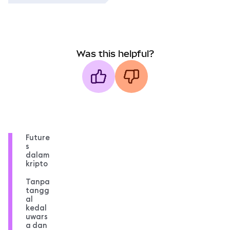
Was this helpful?
Future
s
dalam
kripto
Tanpa
tangg
al
kedal
uwars
a dan