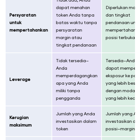
dapat menahan
Diperlukan marg
Persyaratan
token Anda tanpa
dan tingkat
untuk
batas waktu tanpa
pendanaan unt
mempertahankan
persyaratan
mempertahank
margin atau
posisi terbuka
tingkat pendanaan
Tidak tersedia—
Tersedia—Anda
Anda
dapat mempero
memperdagangkan
eksposur ke posi
Leverage
apa yang Anda
yang lebih besar
miliki tanpa
dengan modal a
pengganda
yang lebih kecil
Jumlah yang Anda
Jumlah yang An
Kerugian
investasikan dalam
investasikan da
maksimum
token
posisi—margin 