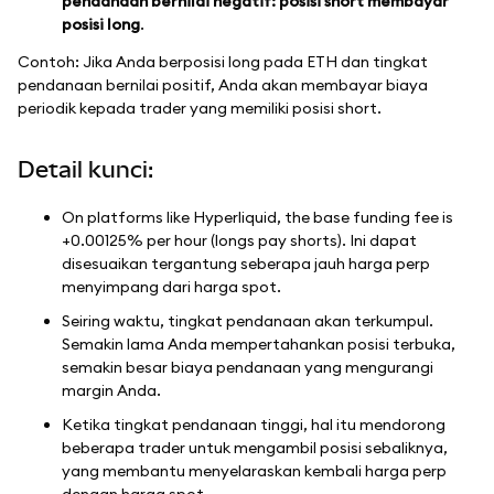
pendanaan bernilai negatif: posisi short membayar
posisi long
.
Contoh: Jika Anda berposisi long pada ETH dan tingkat
pendanaan bernilai positif, Anda akan membayar biaya
periodik kepada trader yang memiliki posisi short.
Detail kunci:
On platforms like Hyperliquid, the base funding fee is
+0.00125% per hour (longs pay shorts). Ini dapat
disesuaikan tergantung seberapa jauh harga perp
menyimpang dari harga spot.
Seiring waktu, tingkat pendanaan akan terkumpul.
Semakin lama Anda mempertahankan posisi terbuka,
semakin besar biaya pendanaan yang mengurangi
margin Anda.
Ketika tingkat pendanaan tinggi, hal itu mendorong
beberapa trader untuk mengambil posisi sebaliknya,
yang membantu menyelaraskan kembali harga perp
dengan harga spot.