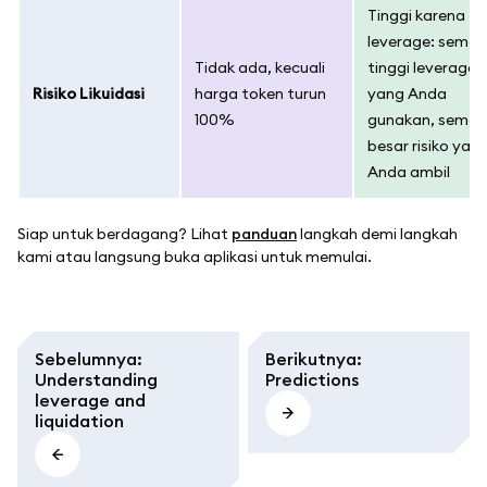
Tinggi karena
leverage: semak
Tidak ada, kecuali
tinggi leverage
Risiko Likuidasi
harga token turun
yang Anda
100%
gunakan, semak
besar risiko yan
Anda ambil
Siap untuk berdagang? Lihat
panduan
langkah demi langkah
kami atau langsung buka aplikasi untuk memulai.
Sebelumnya
:
Berikutnya
:
Understanding
Predictions
leverage and
liquidation