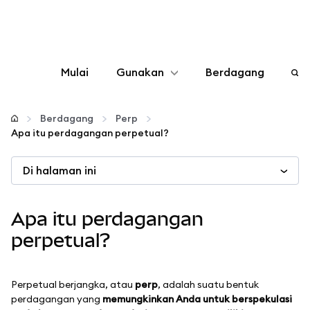
Mulai
Gunakan
Berdagang
Konfigurasikan
Berdagang
Perp
Apa itu perdagangan perpetual?
Kelola kripto
Di halaman ini
web3 lainnya
Apa itu perdagangan
Tetap aman
perpetual?
Perpetual berjangka, atau
perp
, adalah suatu bentuk
perdagangan yang
memungkinkan Anda untuk berspekulasi