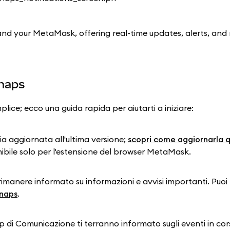
nd your MetaMask, offering real-time updates, alerts, and
Snaps
lice; ecco una guida rapida per aiutarti a iniziare:
ia aggiornata all'ultima versione;
scopri come aggiornarla q
ile solo per l'estensione del browser MetaMask.
rimanere informato su informazioni e avvisi importanti. Puoi 
Snaps
.
ap di Comunicazione ti terranno informato sugli eventi in co