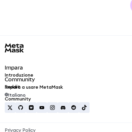
MetaMask docs footer
Impara
Introduzione
Community
Reddit
Impara a usare MetaMask
Italiano
Community
Privacy Policy