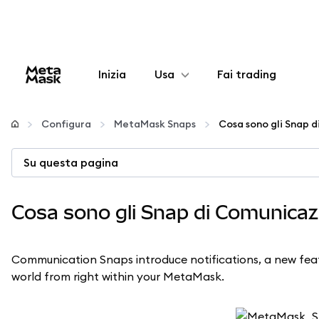
Inizia
Usa
Fai trading
Configura
Configura
MetaMask Snaps
Cosa sono gli Snap 
Gestisci criptovalute
Su questa pagina
Altro sul web3
Cosa sono gli Snap di Comunicaz
Stai al sicuro
Communication Snaps introduce notifications, a new featu
world from right within your MetaMask.