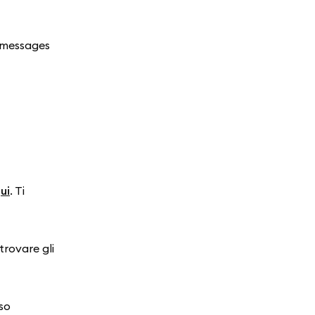
 messages
ui
. Ti
trovare gli
rso