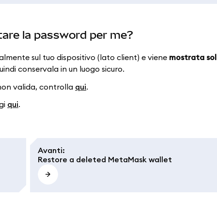
tare la password per me?
mente sul tuo dispositivo (lato client) e viene
mostrata sol
ndi conservala in un luogo sicuro.
 non valida, controlla
qui
.
ggi
qui
.
Avanti
:
Restore a deleted MetaMask wallet