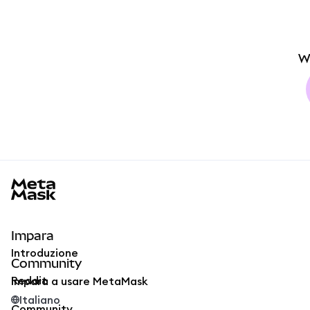
W
MetaMask docs footer
Impara
Introduzione
Community
Reddit
Impara a usare MetaMask
Italiano
Community