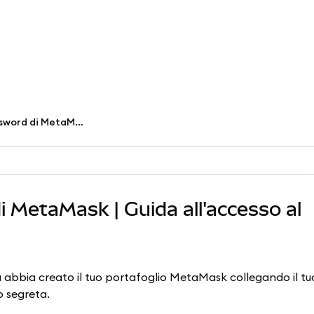
Come reimpostare la password di MetaMask | Guida all'accesso al portafoglio
 MetaMask | Guida all'accesso al
 abbia creato il tuo portafoglio MetaMask collegando il t
o segreta.