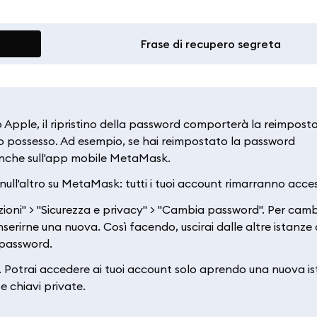
Frase di recupero segreta
Apple, il ripristino della password comporterà la reimpost
uo possesso. Ad esempio, se hai reimpostato la password
anche sull'app mobile MetaMask.
l'altro su MetaMask: tutti i tuoi account rimarranno access
oni" > "Sicurezza e privacy" > "Cambia password". Per camb
nserirne una nuova. Così facendo, uscirai dalle altre istanze 
 password.
. Potrai accedere ai tuoi account solo aprendo una nuova is
 chiavi private.