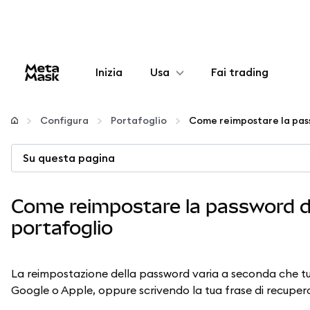
Inizia
Usa
Fai trading
Configura
Configura
Portafoglio
Gestisci criptovalute
Su questa pagina
Altro sul web3
Come reimpostare la password di
portafoglio
Stai al sicuro
La reimpostazione della password varia a seconda che tu
Google o Apple, oppure scrivendo la tua frase di recuper