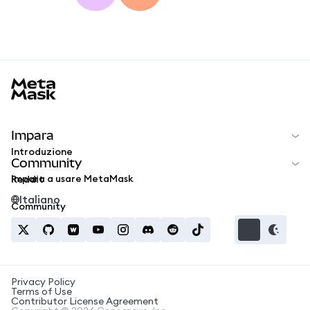
MetaMask docs footer
Impara
Introduzione
Community
Impara a usare MetaMask
Reddit
Italiano
Community
Privacy Policy
Terms of Use
Contributor License Agreement