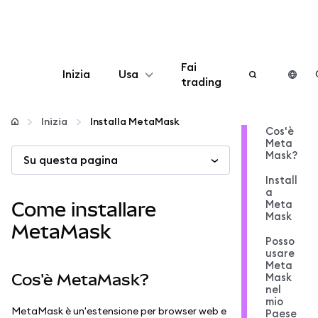
Fai
Inizia
Usa
trading
Configura
Inizia
Installa MetaMask
Cos'è
Meta
Gestisci criptovalute
Mask?
Su questa pagina
Install
Altro sul web3
a
Meta
Come installare
Mask
MetaMask
Stai al sicuro
Posso
usare
Meta
Cos'è MetaMask?
Mask
nel
mio
MetaMask è un'estensione per browser web e
Paese