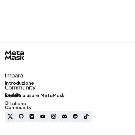
MetaMask docs footer
Impara
Introduzione
Community
Reddit
Impara a usare MetaMask
Italiano
Community