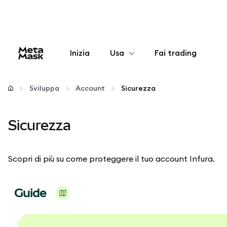
Inizia
Usa
Fai trading
Configura
Sviluppa
Account
Sicurezza
Gestisci criptovalute
Sicurezza
Altro sul web3
Scopri di più su come proteggere il tuo account Infura.
Stai al sicuro
Guide