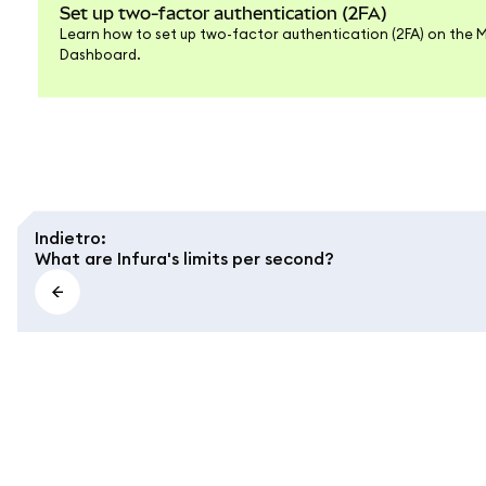
Set up two-factor authentication (2FA)
Learn how to set up two-factor authentication (2FA) on the
Dashboard.
Indietro
:
What are Infura's limits per second?