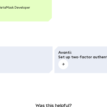
 MetaMask Developer
Avanti
:
Set up two-factor authent
Was this helpful?