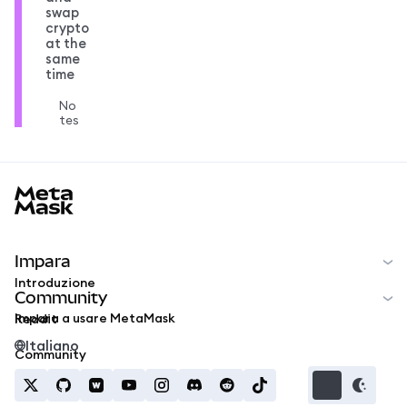
swap
crypto
at the
same
time
No
tes
MetaMask docs footer
Impara
Introduzione
Community
Impara a usare MetaMask
Reddit
Italiano
Community