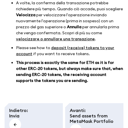
A volte, la conferma della transazione potrebbe
richiedere più tempo. Quando ciò accade, puoi scegliere
Velocizza
per velocizzare l'operazione inviando
nuovamente l'operazione (prima in sospeso) con un
prezzo del gas superiore o
Annulla
per annularla prima
che venga confermata. Scopri di più su come
velocizzare o annullare una transazione
.
Please see how to
deposit (receive) tokens to your
account
if you want to receive tokens.
This process is exactly the same for ETH as it is for
other ERC-20 tokens, but always make sure that, when
sending ERC-20 tokens, the receiving account
supports the tokens you are sending.
Indietro
:
Avanti
:
Invia
Send assets from
MetaMask Portfolio