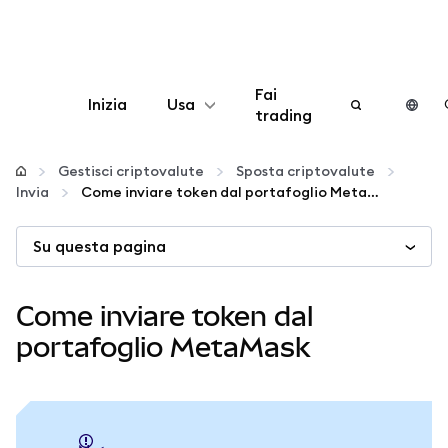
Fai
Inizia
Usa
trading
Configura
Gestisci criptovalute
Sposta criptovalute
Invia
Come inviare token dal portafoglio MetaMask
Gestisci criptovalute
Su questa pagina
Altro sul web3
Come inviare token dal
Stai al sicuro
portafoglio MetaMask