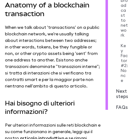
bro
Anatomy of a blockchain
ad
ca
transaction
st
to
net
When we talk about 'transactions' on a public
wo
blockchain network, we're usually talking
rk
about interactions between two addresses;
Ke
in other words, tokens, be they fungible or
y
non, or other crypto assets being 'sent' from
Fac
one address to another. Esistono anche
tor
#2:
transazioni denominate "transazioni interne";
No
si tratta di interazioni che si verificano tra
nc
contratti smart e per la maggior parte non
e
rientrano nell'ambito di questo articolo.
Next
steps
Hai bisogno di ulteriori
FAQs
informazioni?
Per ulteriori informazioni sulle reti blockchain e
su come funzionano in generale, leggi qui il
nostro
articolo introduttivo
e se rimani