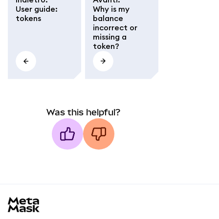
User guide:
Why is my
tokens
balance
incorrect or
missing a
token?
Was this helpful?
MetaMask docs footer