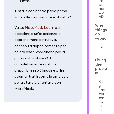
inf
nota
or
ma
Ti stai avvicinando per la prima
zio
ni?
volta alle criptovalute e al web3?
When
Vai su
MetaMask Learn
per
things
accedere a un'esperienza di
go
wrong
apprendimento intuitiva,
concepita appositamente per
Inf
o
coloro che si avvicinano per la
prima volta al web3. È
Fixing
completamente gratuito,
the
proble
disponibile in più lingue e offre
m
strumenti utili come le simulazioni
Ke
per aiutarti a orientarti con
y
MetaMask.
Fac
tor
#1:
loc
al
or