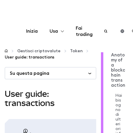
Fai
Inizia
Usa
trading
Configura
Gestisci criptovalute
Token
Anato
User guide: transactions
my of
Gestisci criptovalute
a
blockc
Su questa pagina
hain
Altro sul web3
trans
action
User guide:
Hai
Stai al sicuro
bis
transactions
og
no
di
ult
eri
ori