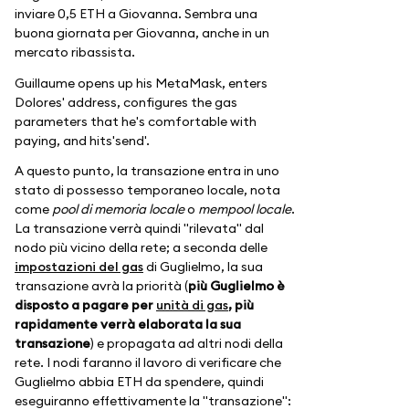
inviare 0,5 ETH a Giovanna. Sembra una
buona giornata per Giovanna, anche in un
mercato ribassista.
Guillaume opens up his MetaMask, enters
Dolores' address, configures the gas
parameters that he's comfortable with
paying, and hits'send'.
A questo punto, la transazione entra in uno
stato di possesso temporaneo locale, nota
come
pool di memoria locale
o
mempool locale
.
La transazione verrà quindi "rilevata" dal
nodo più vicino della rete; a seconda delle
impostazioni del gas
di Guglielmo, la sua
transazione avrà la priorità (
più Guglielmo è
disposto a pagare per
unità di gas
, più
rapidamente verrà elaborata la sua
transazione
) e propagata ad altri nodi della
rete. I nodi faranno il lavoro di verificare che
Guglielmo abbia ETH da spendere, quindi
eseguiranno effettivamente la "transazione":