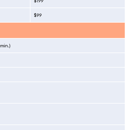
$199
$99
min.)