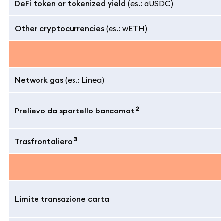
DeFi token or tokenized yield
(es.: aUSDC)
Other cryptocurrencies
(es.: wETH)
Network gas
(es.: Linea)
2
Prelievo da sportello bancomat
3
Trasfrontaliero
Limite transazione carta