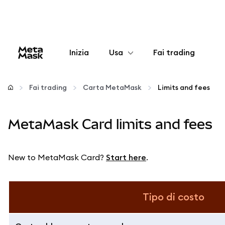
Inizia
Usa
Fai trading
Configura
Fai trading
Carta MetaMask
Limits and fees
Gestisci criptovalute
MetaMask Card limits and fees
Altro sul web3
New to MetaMask Card?
Start here
.
Stai al sicuro
Tipo di costo