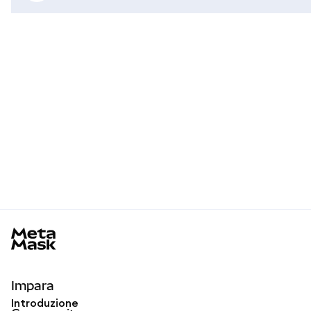
MetaMask docs footer
Impara
Introduzione