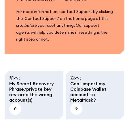
For more information, contact Support by clicking
the 'Contact Support' on the home page of this
site
before
you reset anything. Our support
agents will help you determine if resetting is the
right step or not.
前へ
:
次へ
:
My Secret Recovery
Can I import my
Phrase/private key
Coinbase Wallet
restored the wrong
account to
account(s)
MetaMask?