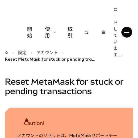
ロ
ー
ド
開
使
取
し
始
用
引
て
い
設定
ま
設定
アカウント
す...
Reset MetaMask for stuck or pending transactions
仮想通貨の管理
Reset MetaMask for stuck or
web3の詳細
pending transactions
安全性の維持
Caution!
アカウントのリセットは、MetaMaskサポートチー