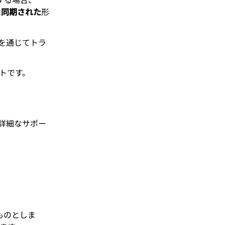
する場合、
は
同期された
形
リを通じてトラ
トです。
詳細なサポー
ものとしま