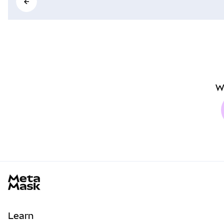
W
MetaMask docs footer
Learn