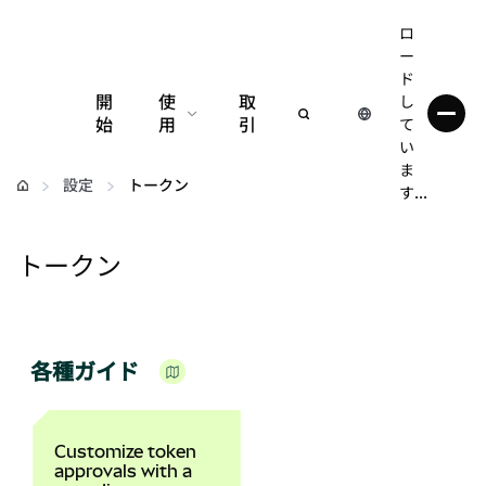
ロ
ー
ド
開
使
取
し
始
用
引
て
い
設定
ま
設定
トークン
す...
仮想通貨の管理
トークン
web3の詳細
安全性の維持
各種ガイド
Customize token
approvals with a