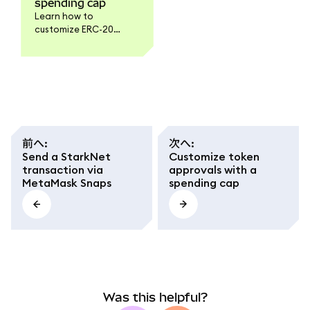
spending cap
Learn how to
customize ERC-20
token approvals with
spending limits in
MetaMask. A safer way
to authorize smart
contracts and control
token risk.
前へ
:
次へ
:
Send a StarkNet
Customize token
transaction via
approvals with a
MetaMask Snaps
spending cap
Was this helpful?