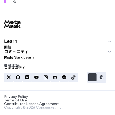
る
MetaMask docs footer
Learn
開始
コミュニティ
MetaMask Learn
Reddit
日本語
コミュニティ
Privacy Policy
Terms of Use
Contributor License Agreement
Copyright © 2026 Consensys, Inc.