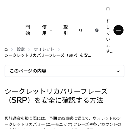
ロ
ー
ド
開
使
取
し
始
用
引
て
い
設定
ま
設定
ウォレット
す...
シークレットリカバリーフレーズ（SRP）を安全に確認する方法
仮想通貨の管理
このページの内容
web3の詳細
シークレットリカバリーフレーズ
安全性の維持
（SRP）を安全に確認する方法
仮想通貨を扱う際には、予期せぬ事態に備えて、ウォレットのシ
ークレットリカバリー (ニーモニック) フレーズや各アカウントの