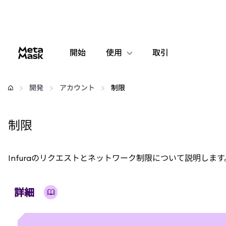
開始
使用
取引
設定
開発
アカウント
制限
仮想通貨の管理
制限
web3の詳細
Infuraのリクエストとネットワーク制限について説明します
安全性の維持
詳細