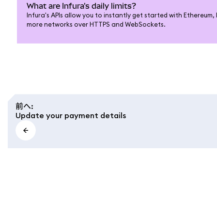
What are Infura's daily limits?
Infura's APIs allow you to instantly get started with Ethereum
more networks over HTTPS and WebSockets.
前へ
:
Update your payment details