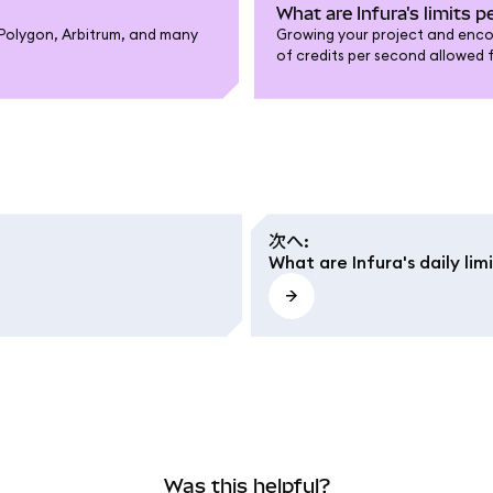
What are Infura's limits 
, Polygon, Arbitrum, and many
Growing your project and enco
of credits per second allowed f
pricing page to find our most u
次へ
:
What are Infura's daily lim
Was this helpful?