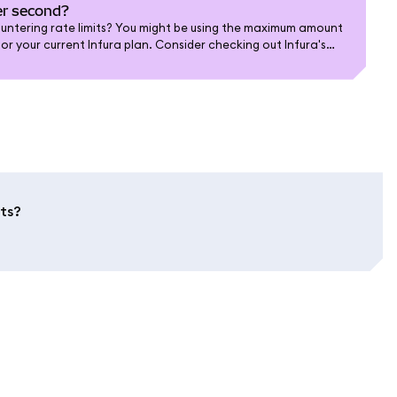
per second?
untering rate limits? You might be using the maximum amount
or your current Infura plan. Consider checking out Infura's
p-to-date offerings.
its?