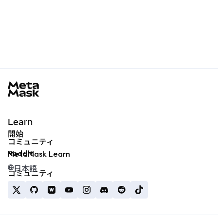
MetaMask docs footer
Learn
開始
コミュニティ
Reddit
MetaMask Learn
日本語
コミュニティ