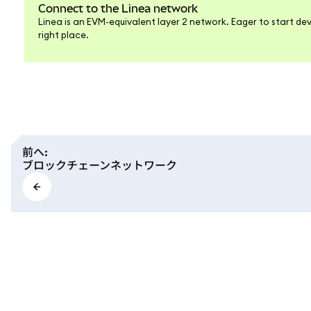
Connect to the Linea network
Linea is an EVM-equivalent layer 2 network. Eager to start dev
right place.
前へ
:
ブロックチェーンネットワーク