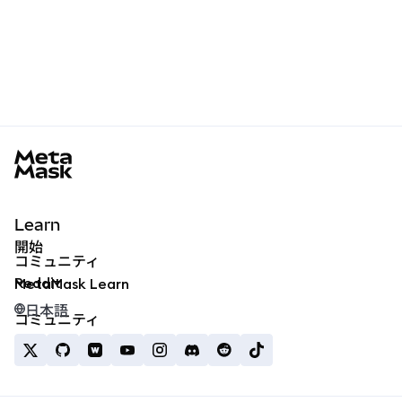
MetaMask docs footer
Learn
開始
コミュニティ
Reddit
MetaMask Learn
日本語
コミュニティ