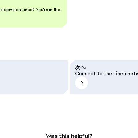
eloping on Linea? You're in the
次へ
:
Connect to the Linea net
Was this helpful?