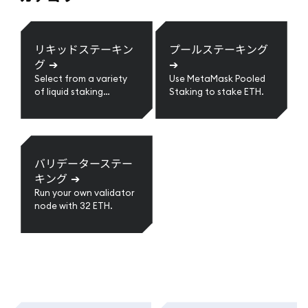
リキッドステーキン
プールステーキング
グ
➔
➔
Select from a variety
Use MetaMask Pooled
of liquid staking
Staking to stake ETH.
providers.
バリデーターステー
キング
➔
Run your own validator
node with 32 ETH.