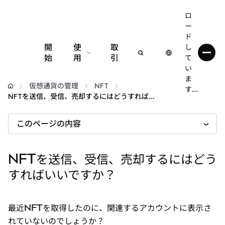
ロ
ー
ド
開
使
取
し
始
用
引
て
い
設定
ま
仮想通貨の管理
NFT
す...
NFTを送信、受信、売却するにはどうすればいいですか？
仮想通貨の管理
このページの内容
web3の詳細
NFTを送信、受信、売却するにはどう
安全性の維持
すればいいですか？
最近NFTを取得したのに、関連するアカウントに表示さ
れていないのでしょうか？