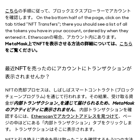
こちら
の手順に従って、ブロックエクスプローラーでアカウント
を確認します。 On the bottom half of the page, click on the
tab titled "NFT Transfers"; there you should see a list of all
the tokens you have in your account, ordered by when they
entered it. Etherscanの場合、アカウント内にあります。
MetaMask上でNFTを表示させる方法の詳細については、
こちら
をご覧ください。
最近NFTを売ったのにアカウントにトランザクションが
表示されませんか？
NFTの売却プロセスは、しばしばスマートコントラクト (ブロック
チェーンプログラム) を通じて行われます。その結果、受け取る資
金が
内部トランザクション_を通じて届けられるため、MetaMask
のアクティビティに表示されません
。 内部トランザクションを確
認するには、
Etherscanでアカウントアドレスを見つけて
、ペー
ジの中ほどにある「内部トランザクション」タブをクリックしま
す。 トランザクションはそこに表示されます。
NFTと引き換えに資金を受け取ったことを確認するもう1つの方法