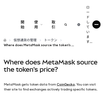
ロ
ー
ド
開
使
取
し
始
用
引
て
い
設定
ま
仮想通貨の管理
トークン
す...
Where does MetaMask source the token's price?
仮想通貨の管理
Where does MetaMask source
web3の詳細
the token's price?
安全性の維持
MetaMask gets token data from
CoinGecko
. You can visit
their site to find exchanges actively trading specific tokens.