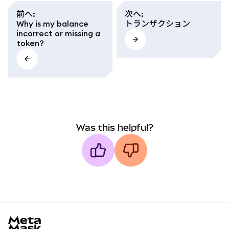
前へ
:
次へ
:
Why is my balance
トランザクション
incorrect or missing a
token?
Was this helpful?
MetaMask docs footer