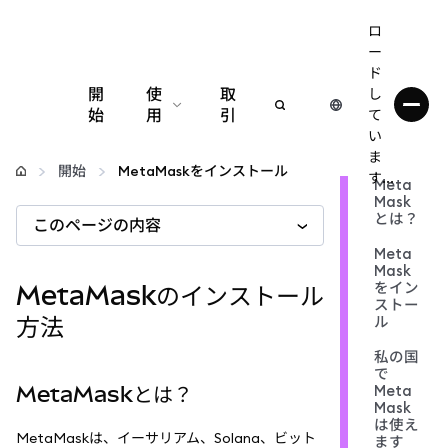
ロ
ー
ド
開
使
取
し
始
用
引
て
い
設定
ま
開始
MetaMaskをインストール
す...
Meta
Mask
仮想通貨の管理
とは？
このページの内容
Meta
web3の詳細
Mask
をイン
MetaMaskのインストール
ストー
方法
ル
安全性の維持
私の国
で
MetaMaskとは？
Meta
Mask
は使え
MetaMaskは、イーサリアム、Solana、ビット
ます